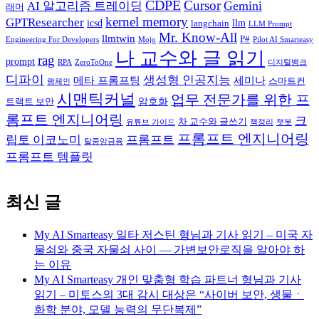
CDPE
Cursor
Gemini
AI 알고리즘 트레이딩
래머
kernel memory
GPTResearcher
icsd
llm
langchain
LLM Prompt
Mr. Know-All
llmtwin
P#
Engineering For Developers
Mojo
Pilot AI Smarteasy
나 교수와 글 읽기
rag
prompt
RPA
ZeroToOne
디지털뱅크
디파이
생성형 인공지능
메타 프롬프팅
세미나
스마트컨
랭체인
시맨틱커널
업무 전문가를 위한 프
암호화
트랙트 보안
롬프트 엔지니어링
크
차 교수와 글쓰기
유튜브 가이드
책정리
챗봇
프롬프트 엔지니어링
립토 이코노미
프롬프트
탈중앙금융
프롬프트 템플릿
최신 글
My AI Smarteasy 일타 저스틴 형님과 기사 읽기 – 미국 자
물쇠와 중국 자물쇠 사이 — 가변보안로직을 알아야 하
는 이유
My AI Smarteasy 개인 맞춤형 학습 파트너 형님과 기사
읽기 – 미토스의 3대 감시 대상은 “사이버 보안, 생물ㆍ
화학 분야, 모델 능력의 무단복제”