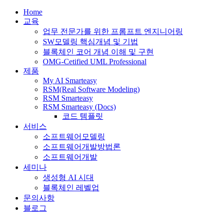
Home
교육
업무 전문가를 위한 프롬프트 엔지니어링
SW모델링 핵심개념 및 기법
블록체인 코어 개념 이해 및 구현
OMG-Cetified UML Professional
제품
My AI Smarteasy
RSM(Real Software Modeling)
RSM Smarteasy
RSM Smarteasy (Docs)
코드 템플릿
서비스
소프트웨어모델링
소프트웨어개발방법론
소프트웨어개발
세미나
생성형 AI 시대
블록체인 레벨업
문의사항
블로그