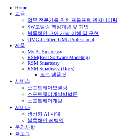
Home
교육
업무 전문가를 위한 프롬프트 엔지니어링
SW모델링 핵심개념 및 기법
블록체인 코어 개념 이해 및 구현
OMG-Cetified UML Professional
제품
My AI Smarteasy
RSM(Real Software Modeling)
RSM Smarteasy
RSM Smarteasy (Docs)
코드 템플릿
서비스
소프트웨어모델링
소프트웨어개발방법론
소프트웨어개발
세미나
생성형 AI 시대
블록체인 레벨업
문의사항
블로그