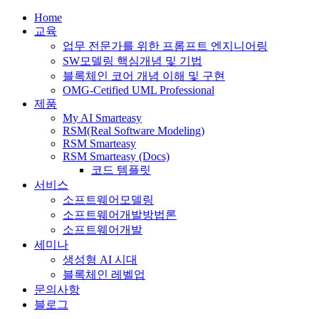
Home
교육
업무 전문가를 위한 프롬프트 엔지니어링
SW모델링 핵심개념 및 기법
블록체인 코어 개념 이해 및 구현
OMG-Cetified UML Professional
제품
My AI Smarteasy
RSM(Real Software Modeling)
RSM Smarteasy
RSM Smarteasy (Docs)
코드 템플릿
서비스
소프트웨어모델링
소프트웨어개발방법론
소프트웨어개발
세미나
생성형 AI 시대
블록체인 레벨업
문의사항
블로그