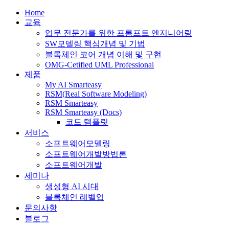
Home
교육
업무 전문가를 위한 프롬프트 엔지니어링
SW모델링 핵심개념 및 기법
블록체인 코어 개념 이해 및 구현
OMG-Cetified UML Professional
제품
My AI Smarteasy
RSM(Real Software Modeling)
RSM Smarteasy
RSM Smarteasy (Docs)
코드 템플릿
서비스
소프트웨어모델링
소프트웨어개발방법론
소프트웨어개발
세미나
생성형 AI 시대
블록체인 레벨업
문의사항
블로그