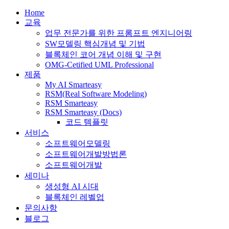
Home
교육
업무 전문가를 위한 프롬프트 엔지니어링
SW모델링 핵심개념 및 기법
블록체인 코어 개념 이해 및 구현
OMG-Cetified UML Professional
제품
My AI Smarteasy
RSM(Real Software Modeling)
RSM Smarteasy
RSM Smarteasy (Docs)
코드 템플릿
서비스
소프트웨어모델링
소프트웨어개발방법론
소프트웨어개발
세미나
생성형 AI 시대
블록체인 레벨업
문의사항
블로그