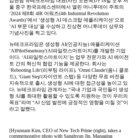
김현남 뉴테크프라임 대표(사진 오른쪽)가 18일 오후 서
울 중구 한국프레스센터에서 열린 머니투데이 주최의
‘2024 제8회 4IR 어워즈(4th Industrial Revolution
Awards)’에서 ‘생성형 AI 데스크탑 애플리케이션’으로
‘AI 부문 대상’을 수상하고 진상현 머니투데이 상무와
기념사진을 찍고 있다.
뉴테크프라임은 생성형 AI(인공지능) 애플리케이션
‘AIPilotSmarteasy'(AI파일럿스마트이지)를 개발한 기업
이다. ‘AI파일럿스마트이지’는 업무 전문가와 AI 에이전
트 간의 혁신적 협업 기능을 제공한다. 회사는
‘Rebooting Life'(리부팅 라이프), ‘Omni Claude'(옴니 클로
드), ‘Giant Step'(자이언트 스텝) 등 다양한 무료 버전을
지속적으로 출시, 생성형 AI에 대한 접근성을 높이고 있
다. 뉴테크프라임 관계자는 “국내 기업과 국민들이 생성
형 AI를 최대한 활용할 수 있도록 지원하는 것이 우리의
목표”라며 “AI 산업 발전에 긍정적인 영향을 미칠 것”이
라고 말했다.
[Hyunnam Kim, CEO of New Tech Prime (right), takes a
commemorative photo with Sanghyun Jin, Managing