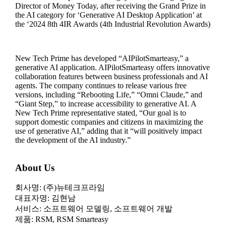
Director of Money Today, after receiving the Grand Prize in
the AI category for ‘Generative AI Desktop Application’ at
the ‘2024 8th 4IR Awards (4th Industrial Revolution Awards)
New Tech Prime has developed “AIPilotSmarteasy,” a
generative AI application. AIPilotSmarteasy offers innovative
collaboration features between business professionals and AI
agents. The company continues to release various free
versions, including “Rebooting Life,” “Omni Claude,” and
“Giant Step,” to increase accessibility to generative AI. A
New Tech Prime representative stated, “Our goal is to
support domestic companies and citizens in maximizing the
use of generative AI,” adding that it “will positively impact
the development of the AI industry.”
About Us
회사명: (주)뉴테크프라임
대표자명: 김현남
서비스: 소프트웨어 모델링, 소프트웨어 개발
제품: RSM, RSM Smarteasy