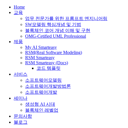
Home
교육
업무 전문가를 위한 프롬프트 엔지니어링
SW모델링 핵심개념 및 기법
블록체인 코어 개념 이해 및 구현
OMG-Cetified UML Professional
제품
My AI Smarteasy
RSM(Real Software Modeling)
RSM Smarteasy
RSM Smarteasy (Docs)
코드 템플릿
서비스
소프트웨어모델링
소프트웨어개발방법론
소프트웨어개발
세미나
생성형 AI 시대
블록체인 레벨업
문의사항
블로그