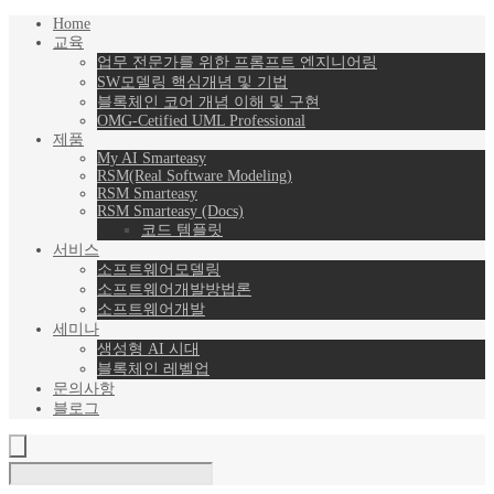
Home
교육
업무 전문가를 위한 프롬프트 엔지니어링
SW모델링 핵심개념 및 기법
블록체인 코어 개념 이해 및 구현
OMG-Cetified UML Professional
제품
My AI Smarteasy
RSM(Real Software Modeling)
RSM Smarteasy
RSM Smarteasy (Docs)
코드 템플릿
서비스
소프트웨어모델링
소프트웨어개발방법론
소프트웨어개발
세미나
생성형 AI 시대
블록체인 레벨업
문의사항
블로그