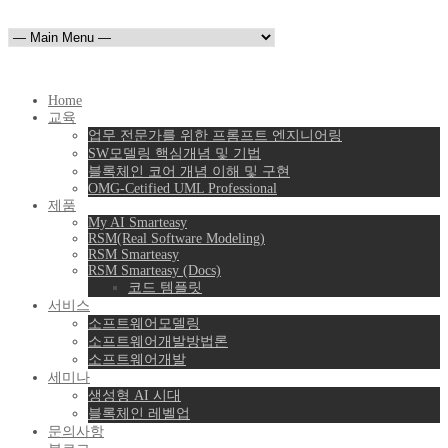
Home
교육
업무 전문가를 위한 프롬프트 엔지니어링
SW모델링 핵심개념 및 기법
블록체인 코어 개념 이해 및 구현
OMG-Cetified UML Professional
제품
My AI Smarteasy
RSM(Real Software Modeling)
RSM Smarteasy
RSM Smarteasy (Docs)
코드 템플릿
서비스
소프트웨어모델링
소프트웨어개발방법론
소프트웨어개발
세미나
생성형 AI 시대
블록체인 레벨업
문의사항