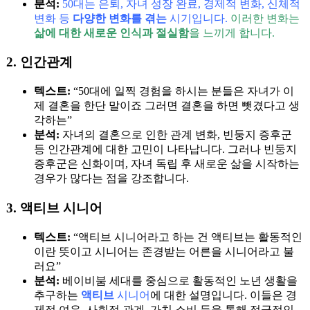
분석:
50대는 은퇴, 자녀 성장 완료, 경제적 변화, 신체적
변화 등
다양한 변화를 겪는
시기입니다.
이러한 변화는
삶에 대한 새로운 인식과 절실함
을 느끼게 합니다.
2. 인간관계
텍스트:
“50대에 일찍 경험을 하시는 분들은 자녀가 이
제 결혼을 한단 말이죠 그러면 결혼을 하면 뺏겼다고 생
각하는”
분석:
자녀의 결혼으로 인한 관계 변화, 빈둥지 증후군
등 인간관계에 대한 고민이 나타납니다. 그러나 빈둥지
증후군은 신화이며, 자녀 독립 후 새로운 삶을 시작하는
경우가 많다는 점을 강조합니다.
3. 액티브 시니어
텍스트:
“액티브 시니어라고 하는 건 액티브는 활동적인
이란 뜻이고 시니어는 존경받는 어른을 시니어라고 불
러요”
분석:
베이비붐 세대를 중심으로 활동적인 노년 생활을
추구하는
액티브
시니어
에 대한 설명입니다. 이들은 경
제적 여유, 사회적 관계, 가치 소비 등을 통해 적극적인