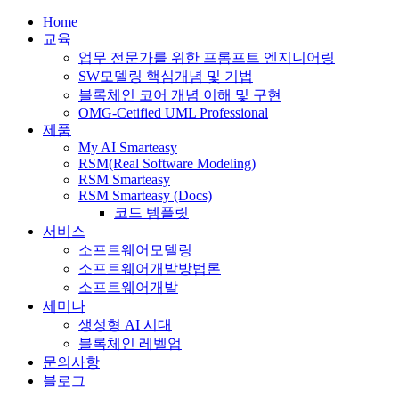
Home
교육
업무 전문가를 위한 프롬프트 엔지니어링
SW모델링 핵심개념 및 기법
블록체인 코어 개념 이해 및 구현
OMG-Cetified UML Professional
제품
My AI Smarteasy
RSM(Real Software Modeling)
RSM Smarteasy
RSM Smarteasy (Docs)
코드 템플릿
서비스
소프트웨어모델링
소프트웨어개발방법론
소프트웨어개발
세미나
생성형 AI 시대
블록체인 레벨업
문의사항
블로그