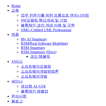
Home
교육
업무 전문가를 위한 프롬프트 엔지니어링
SW모델링 핵심개념 및 기법
블록체인 코어 개념 이해 및 구현
OMG-Cetified UML Professional
제품
My AI Smarteasy
RSM(Real Software Modeling)
RSM Smarteasy
RSM Smarteasy (Docs)
코드 템플릿
서비스
소프트웨어모델링
소프트웨어개발방법론
소프트웨어개발
세미나
생성형 AI 시대
블록체인 레벨업
문의사항
블로그