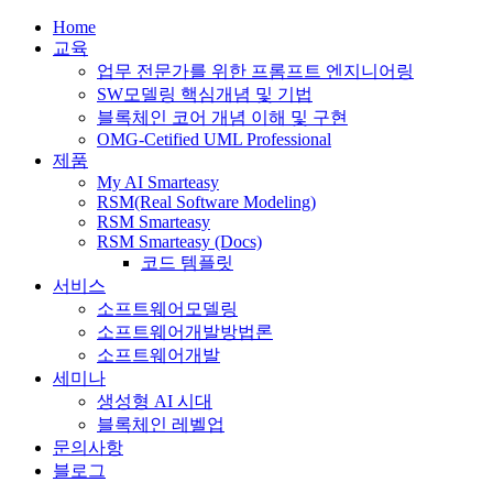
Home
교육
업무 전문가를 위한 프롬프트 엔지니어링
SW모델링 핵심개념 및 기법
블록체인 코어 개념 이해 및 구현
OMG-Cetified UML Professional
제품
My AI Smarteasy
RSM(Real Software Modeling)
RSM Smarteasy
RSM Smarteasy (Docs)
코드 템플릿
서비스
소프트웨어모델링
소프트웨어개발방법론
소프트웨어개발
세미나
생성형 AI 시대
블록체인 레벨업
문의사항
블로그