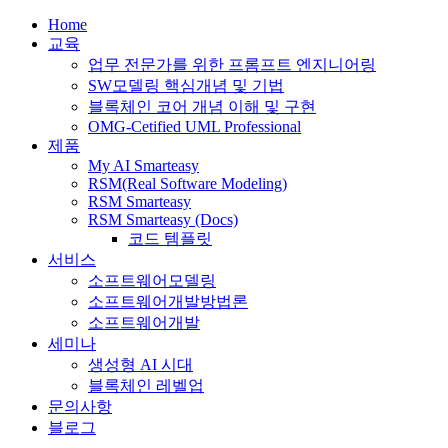
Home
교육
업무 전문가를 위한 프롬프트 엔지니어링
SW모델링 핵심개념 및 기법
블록체인 코어 개념 이해 및 구현
OMG-Cetified UML Professional
제품
My AI Smarteasy
RSM(Real Software Modeling)
RSM Smarteasy
RSM Smarteasy (Docs)
코드 템플릿
서비스
소프트웨어모델링
소프트웨어개발방법론
소프트웨어개발
세미나
생성형 AI 시대
블록체인 레벨업
문의사항
블로그