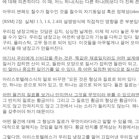
에 대해 의존적이다. 이 때, 어느 하나(A)는 다른 하나(B)보다 더 진짜
아무리 변해도 철수가 철수인 것을 철수의 자기동일성 혹은 정체성(identi
[RSM] 2장. 실체I 1.5, 1.6, 2.4의 설명방식에 직접적인 영향을 준 부분
우리집 냉장고에는 갓담은 김치, 싱싱한 날계란, 이제 막 사다 놓은 두
을 수가 없다. 우리집 냉장고는 여전히 냉장고의 기능을 다하고 있다. 
구리, 플라스틱, 고무 등으로 되어 있다. 이것들을 아무렇게나 끌어 모
서지울 때 냉장고가 만들어진다.
여기서 우리에게 신비감을 주는 것은, 똑같은 재료일지라도 어떤 설계에
질서가 잡히면 산이 되고, 들판의 모양으로 질서가 잡히면 들판이 되고,
이 얼마나 중요한 일인가를 알 수 있다. 즉 어떤 일정한 방식으로 질
아리스토텔레스식의 말로 바꾸면 “모든 것은 형상과 질료로 되어 있다. 
만, 하나는 은으로 되어 있고, 또 하나는 금으로 되어 있다. 둘은 질료는
어떤 물건의 질료를 보거나 만지면서 그것을 무엇이라 부를 수 있으려면,
그 반지의 질료는 황금이다. 그리고 그 질료인 황금의 형상은 황금이다. 
지도 않고 만져지지도 않고 그것에서 나는 소리가 들리지도 않는다. 왜
을 갖추어야 하기 때문이다.
어떤 물건에 대해 그 형상과 질료가 무엇이라다라고 말할 수 있을 때, 
대적으로 말해지는 것임을 알게 된다. 황금 반지를 문제삼는 차원에서는
그렇다면, 아리스토텔레스가 우리집 냉장고를 열어 끄집어낸 우리집 냉