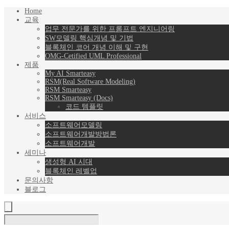
Home
교육
업무 전문가를 위한 프롬프트 엔지니어링
SW모델링 핵심개념 및 기법
블록체인 코어 개념 이해 및 구현
OMG-Cetified UML Professional
제품
My AI Smarteasy
RSM(Real Software Modeling)
RSM Smarteasy
RSM Smarteasy (Docs)
코드 템플릿
서비스
소프트웨어모델링
소프트웨어개발방법론
소프트웨어개발
세미나
생성형 AI 시대
블록체인 레벨업
문의사항
블로그