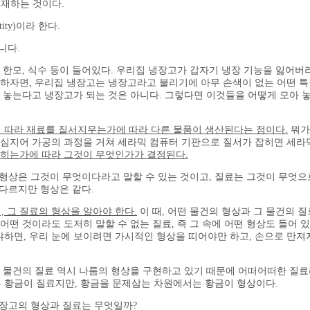
 존재하는 것이다.
ty)이라 한다.
입니다.
부 한모, 식수 등이 들어있다. 우리집 냉장고가 갑자기 냉장 기능을 잃어버
말하자면, 우리집 냉장고는 냉장고라고 불리기에 아무 손색이 없는 어떤 특질
아 놓는다고 냉장고가 되는 것은 아니다. 그렇다면 이것들을 어떻게 모아 
 따라 재료를 질서지우는가에 따라 다른 물품이 생산된다는 점이다.
뭐가
 심지어 가공의 과정을 거쳐 세라믹 컴퓨터 기판으로 질서가 잡히면 세라믹
서잡히는가에 따라 그것이 무엇인가가 결정된다.
형상은 그것이 무엇이다라고 말할 수 있는 것이고, 질료는 그것이 무엇으
 다르지만 형상은 같다.
 그 질료의 형상을 알아야 한다.
이 때, 어떤 물건의 형상과 그 물건의 질
어떤 것이라도 도저히 말할 수 없는 질료, 즉 그 속에 어떤 형상도 들어 
냐하면, 우리 눈에 보이려면 가시적인 형상을 띠어야만 하고, 손으로 만
그 물건의 질료 역시 나름의 형상을 구현하고 있기 때문에 어떠어떠한 질료
 황금이 질료지만, 황금을 문제삼는 차원에서는 황금이 형상이다.
장고의 형상과 질료는 무엇일까?