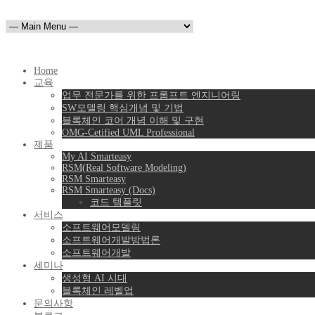
Home
교육
업무 전문가를 위한 프롬프트 엔지니어링
SW모델링 핵심개념 및 기법
블록체인 코어 개념 이해 및 구현
OMG-Cetified UML Professional
제품
My AI Smarteasy
RSM(Real Software Modeling)
RSM Smarteasy
RSM Smarteasy (Docs)
코드 템플릿
서비스
소프트웨어모델링
소프트웨어개발방법론
소프트웨어개발
세미나
생성형 AI 시대
블록체인 레벨업
문의사항