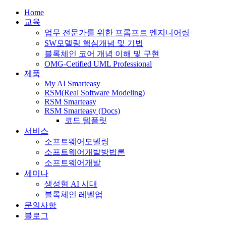
Home
교육
업무 전문가를 위한 프롬프트 엔지니어링
SW모델링 핵심개념 및 기법
블록체인 코어 개념 이해 및 구현
OMG-Cetified UML Professional
제품
My AI Smarteasy
RSM(Real Software Modeling)
RSM Smarteasy
RSM Smarteasy (Docs)
코드 템플릿
서비스
소프트웨어모델링
소프트웨어개발방법론
소프트웨어개발
세미나
생성형 AI 시대
블록체인 레벨업
문의사항
블로그