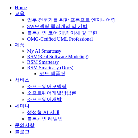
Home
교육
업무 전문가를 위한 프롬프트 엔지니어링
SW모델링 핵심개념 및 기법
블록체인 코어 개념 이해 및 구현
OMG-Cetified UML Professional
제품
My AI Smarteasy
RSM(Real Software Modeling)
RSM Smarteasy
RSM Smarteasy (Docs)
코드 템플릿
서비스
소프트웨어모델링
소프트웨어개발방법론
소프트웨어개발
세미나
생성형 AI 시대
블록체인 레벨업
문의사항
블로그