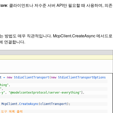
Core
: 클라이언트나 저수준 서버 API만 필요할 때 사용하며, 의존
는 방법도 매우 직관적입니다.
McpClient.CreateAsync
메서드로
에 연결합니다.
t
=
new
StdioClientTransport
(
new
StdioClientTransportOptions
hing"
,
"
,
-y"
,
"@modelcontextprotocol/server-everything"
]
,
t
McpClient
.
CreateAsync
(
clientTransport
)
;
 도구 목록 출력