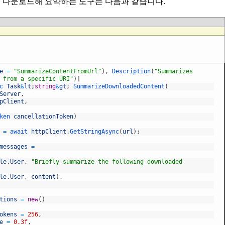
를 다운로드해 요약하는 도구는 다음과 같습니다.
e
=
"SummarizeContentFromUrl"
)
,
Description
(
"Summarizes
 from a specific URI"
)
]
nc
Task
&
lt
;
string
&
gt
;
SummarizeDownloadedContent
(
Server
,
pClient
,
oken
cancellationToken
)
=
await
httpClient
.
GetStringAsync
(
url
)
;
messages
=
le
.
User
,
"Briefly summarize the following downloaded
le
.
User
,
content
)
,
tions
=
new
(
)
okens
=
256
,
e
=
0.3f
,