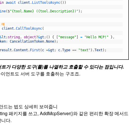
in
await
client
.
ListToolsAsync
(
)
)
ine
(
$
"{tool.Name} ({tool.Description})"
)
;
행 예
t
client
.
CallToolAsync
(
&
lt
;
string
,
object
?
&
gt
;
(
)
{
[
"message"
]
=
"Hello MCP!"
}
,
ken
:
CancellationToken
.
None
)
;
result
.
Content
.
First
(
c
=&
gt
;
c
.
Type
==
"text"
)
.
Text
)
;
트가 다양한 도구(툴)를 나열하고 호출할 수 있다는 점입니다.
라이언트도 서버 도구를 호출하는 구조죠.
 만드는 법도 상세히 보여줍니
ting
패키지를 쓰고,
AddMcpServer()
와 같은 편리한 확장 메서드
합니다.