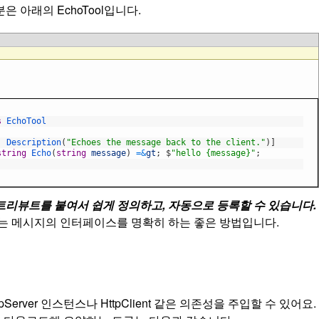
부분은 아래의
EchoTool
입니다.
]
s
EchoTool
,
Description
(
"Echoes the message back to the client."
)
]
string
Echo
(
string
message
)
=&
gt
;
$
"hello {message}"
;
트리뷰트를 붙여서 쉽게 정의하고, 자동으로 등록할 수 있습니다.
 메시지의 인터페이스를 명확히 하는 좋은 방법입니다.
pServer
인스턴스나
HttpClient
같은 의존성을 주입할 수 있어요.