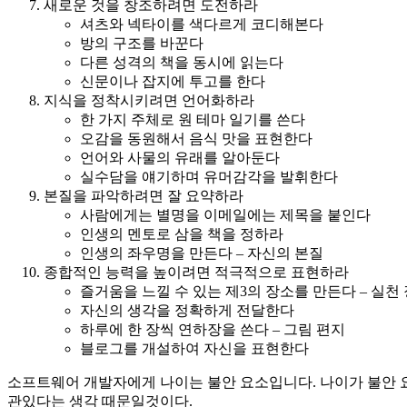
새로운 것을 창조하려면 도전하라
셔츠와 넥타이를 색다르게 코디해본다
방의 구조를 바꾼다
다른 성격의 책을 동시에 읽는다
신문이나 잡지에 투고를 한다
지식을 정착시키려면 언어화하라
한 가지 주체로 원 테마 일기를 쓴다
오감을 동원해서 음식 맛을 표현한다
언어와 사물의 유래를 알아둔다
실수담을 얘기하며 유머감각을 발휘한다
본질을 파악하려면 잘 요약하라
사람에게는 별명을 이메일에는 제목을 붙인다
인생의 멘토로 삼을 책을 정하라
인생의 좌우명을 만든다 – 자신의 본질
종합적인 능력을 높이려면 적극적으로 표현하라
즐거움을 느낄 수 있는 제3의 장소를 만든다 – 실천
자신의 생각을 정확하게 전달한다
하루에 한 장씩 연하장을 쓴다 – 그림 편지
블로그를 개설하여 자신을 표현한다
소프트웨어 개발자에게 나이는 불안 요소입니다. 나이가 불안 
관있다는 생각 때문일것이다.