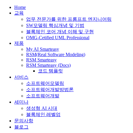
Home
교육
업무 전문가를 위한 프롬프트 엔지니어링
SW모델링 핵심개념 및 기법
블록체인 코어 개념 이해 및 구현
OMG-Cetified UML Professional
제품
My AI Smarteasy
RSM(Real Software Modeling)
RSM Smarteasy
RSM Smarteasy (Docs)
코드 템플릿
서비스
소프트웨어모델링
소프트웨어개발방법론
소프트웨어개발
세미나
생성형 AI 시대
블록체인 레벨업
문의사항
블로그