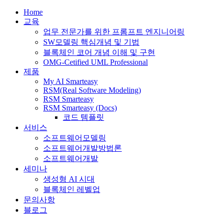
Home
교육
업무 전문가를 위한 프롬프트 엔지니어링
SW모델링 핵심개념 및 기법
블록체인 코어 개념 이해 및 구현
OMG-Cetified UML Professional
제품
My AI Smarteasy
RSM(Real Software Modeling)
RSM Smarteasy
RSM Smarteasy (Docs)
코드 템플릿
서비스
소프트웨어모델링
소프트웨어개발방법론
소프트웨어개발
세미나
생성형 AI 시대
블록체인 레벨업
문의사항
블로그