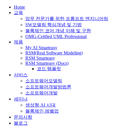
Home
교육
업무 전문가를 위한 프롬프트 엔지니어링
SW모델링 핵심개념 및 기법
블록체인 코어 개념 이해 및 구현
OMG-Cetified UML Professional
제품
My AI Smarteasy
RSM(Real Software Modeling)
RSM Smarteasy
RSM Smarteasy (Docs)
코드 템플릿
서비스
소프트웨어모델링
소프트웨어개발방법론
소프트웨어개발
세미나
생성형 AI 시대
블록체인 레벨업
문의사항
블로그