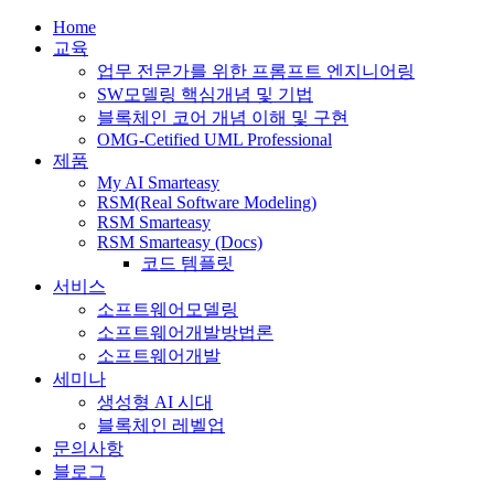
Home
교육
업무 전문가를 위한 프롬프트 엔지니어링
SW모델링 핵심개념 및 기법
블록체인 코어 개념 이해 및 구현
OMG-Cetified UML Professional
제품
My AI Smarteasy
RSM(Real Software Modeling)
RSM Smarteasy
RSM Smarteasy (Docs)
코드 템플릿
서비스
소프트웨어모델링
소프트웨어개발방법론
소프트웨어개발
세미나
생성형 AI 시대
블록체인 레벨업
문의사항
블로그