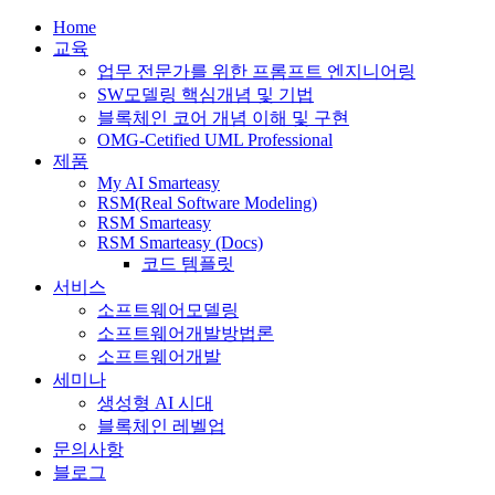
Home
교육
업무 전문가를 위한 프롬프트 엔지니어링
SW모델링 핵심개념 및 기법
블록체인 코어 개념 이해 및 구현
OMG-Cetified UML Professional
제품
My AI Smarteasy
RSM(Real Software Modeling)
RSM Smarteasy
RSM Smarteasy (Docs)
코드 템플릿
서비스
소프트웨어모델링
소프트웨어개발방법론
소프트웨어개발
세미나
생성형 AI 시대
블록체인 레벨업
문의사항
블로그