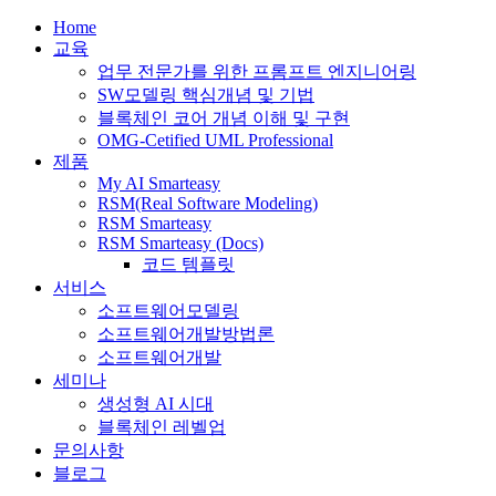
Home
교육
업무 전문가를 위한 프롬프트 엔지니어링
SW모델링 핵심개념 및 기법
블록체인 코어 개념 이해 및 구현
OMG-Cetified UML Professional
제품
My AI Smarteasy
RSM(Real Software Modeling)
RSM Smarteasy
RSM Smarteasy (Docs)
코드 템플릿
서비스
소프트웨어모델링
소프트웨어개발방법론
소프트웨어개발
세미나
생성형 AI 시대
블록체인 레벨업
문의사항
블로그