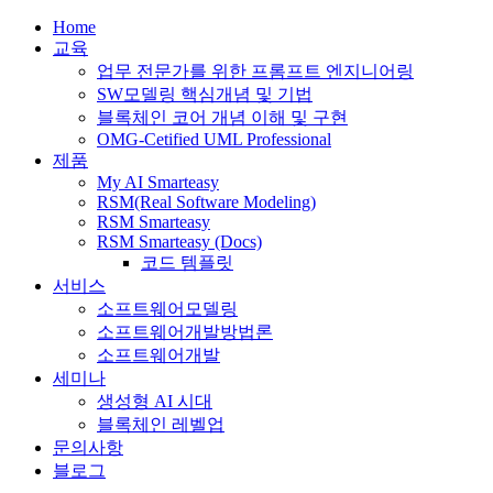
Home
교육
업무 전문가를 위한 프롬프트 엔지니어링
SW모델링 핵심개념 및 기법
블록체인 코어 개념 이해 및 구현
OMG-Cetified UML Professional
제품
My AI Smarteasy
RSM(Real Software Modeling)
RSM Smarteasy
RSM Smarteasy (Docs)
코드 템플릿
서비스
소프트웨어모델링
소프트웨어개발방법론
소프트웨어개발
세미나
생성형 AI 시대
블록체인 레벨업
문의사항
블로그