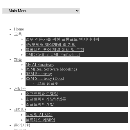
Home
교육
업무 전문가를 위한 프롬프트 엔지니어링
SW모델링 핵심개념 및 기법
블록체인 코어 개념 이해 및 구현
OMG-Cetified UML Professional
제품
My AI Smarteasy
RSM(Real Software Modeling)
RSM Smarteasy
RSM Smarteasy (Docs)
코드 템플릿
서비스
소프트웨어모델링
소프트웨어개발방법론
소프트웨어개발
세미나
생성형 AI 시대
블록체인 레벨업
문의사항