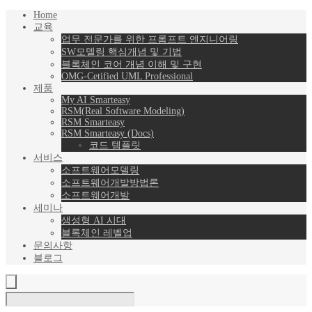
Home
교육
업무 전문가를 위한 프롬프트 엔지니어링
SW모델링 핵심개념 및 기법
블록체인 코어 개념 이해 및 구현
OMG-Cetified UML Professional
제품
My AI Smarteasy
RSM(Real Software Modeling)
RSM Smarteasy
RSM Smarteasy (Docs)
코드 템플릿
서비스
소프트웨어모델링
소프트웨어개발방법론
소프트웨어개발
세미나
생성형 AI 시대
블록체인 레벨업
문의사항
블로그