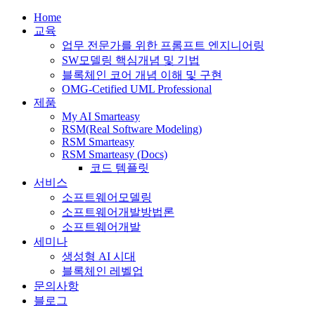
Home
교육
업무 전문가를 위한 프롬프트 엔지니어링
SW모델링 핵심개념 및 기법
블록체인 코어 개념 이해 및 구현
OMG-Cetified UML Professional
제품
My AI Smarteasy
RSM(Real Software Modeling)
RSM Smarteasy
RSM Smarteasy (Docs)
코드 템플릿
서비스
소프트웨어모델링
소프트웨어개발방법론
소프트웨어개발
세미나
생성형 AI 시대
블록체인 레벨업
문의사항
블로그