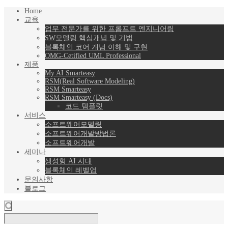
Home
교육
업무 전문가를 위한 프롬프트 엔지니어링
SW모델링 핵심개념 및 기법
블록체인 코어 개념 이해 및 구현
OMG-Cetified UML Professional
제품
My AI Smarteasy
RSM(Real Software Modeling)
RSM Smarteasy
RSM Smarteasy (Docs)
코드 템플릿
서비스
소프트웨어모델링
소프트웨어개발방법론
소프트웨어개발
세미나
생성형 AI 시대
블록체인 레벨업
문의사항
블로그