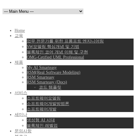
Home
교육
업무 전문가를 위한 프롬프트 엔지니어링
SW모델링 핵심개념 및 기법
블록체인 코어 개념 이해 및 구현
OMG-Cetified UML Professional
제품
My AI Smarteasy
RSM(Real Software Modeling)
RSM Smarteasy
RSM Smarteasy (Docs)
코드 템플릿
서비스
소프트웨어모델링
소프트웨어개발방법론
소프트웨어개발
세미나
생성형 AI 시대
블록체인 레벨업
문의사항