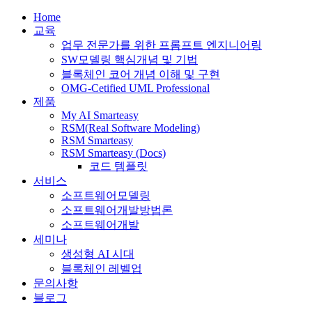
Home
교육
업무 전문가를 위한 프롬프트 엔지니어링
SW모델링 핵심개념 및 기법
블록체인 코어 개념 이해 및 구현
OMG-Cetified UML Professional
제품
My AI Smarteasy
RSM(Real Software Modeling)
RSM Smarteasy
RSM Smarteasy (Docs)
코드 템플릿
서비스
소프트웨어모델링
소프트웨어개발방법론
소프트웨어개발
세미나
생성형 AI 시대
블록체인 레벨업
문의사항
블로그