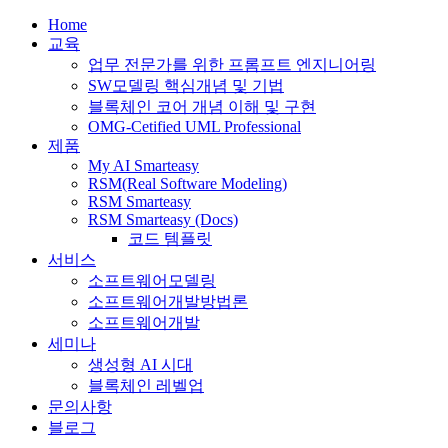
Home
교육
업무 전문가를 위한 프롬프트 엔지니어링
SW모델링 핵심개념 및 기법
블록체인 코어 개념 이해 및 구현
OMG-Cetified UML Professional
제품
My AI Smarteasy
RSM(Real Software Modeling)
RSM Smarteasy
RSM Smarteasy (Docs)
코드 템플릿
서비스
소프트웨어모델링
소프트웨어개발방법론
소프트웨어개발
세미나
생성형 AI 시대
블록체인 레벨업
문의사항
블로그