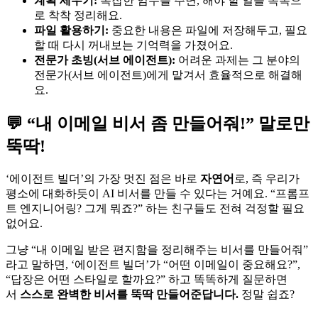
계획 세우기:
복잡한 임무를 주면, 해야 할 일을 목록으
로 착착 정리해요.
파일 활용하기:
중요한 내용은 파일에 저장해두고, 필요
할 때 다시 꺼내보는 기억력을 가졌어요.
전문가 초빙(서브 에이전트):
어려운 과제는 그 분야의
전문가(서브 에이전트)에게 맡겨서 효율적으로 해결해
요.
💬 “내 이메일 비서 좀 만들어줘!” 말로만
뚝딱!
‘에이전트 빌더’의 가장 멋진 점은 바로
자연어
로, 즉 우리가
평소에 대화하듯이 AI 비서를 만들 수 있다는 거예요. “프롬프
트 엔지니어링? 그게 뭐죠?” 하는 친구들도 전혀 걱정할 필요
없어요.
그냥 “내 이메일 받은 편지함을 정리해주는 비서를 만들어줘”
라고 말하면, ‘에이전트 빌더’가 “어떤 이메일이 중요해요?”,
“답장은 어떤 스타일로 할까요?” 하고 똑똑하게 질문하면
서
스스로 완벽한 비서를 뚝딱 만들어준답니다.
정말 쉽죠?