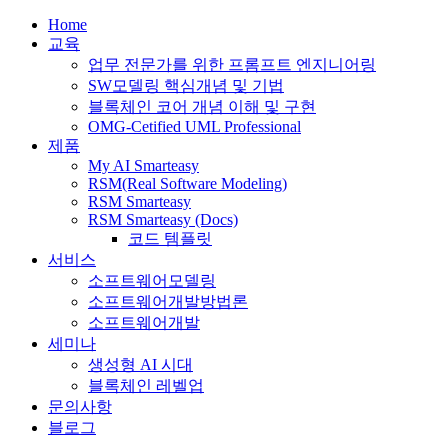
Home
교육
업무 전문가를 위한 프롬프트 엔지니어링
SW모델링 핵심개념 및 기법
블록체인 코어 개념 이해 및 구현
OMG-Cetified UML Professional
제품
My AI Smarteasy
RSM(Real Software Modeling)
RSM Smarteasy
RSM Smarteasy (Docs)
코드 템플릿
서비스
소프트웨어모델링
소프트웨어개발방법론
소프트웨어개발
세미나
생성형 AI 시대
블록체인 레벨업
문의사항
블로그