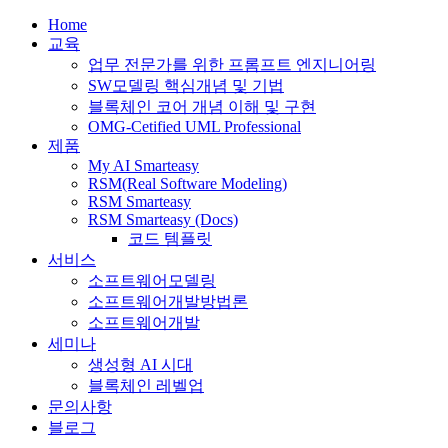
Home
교육
업무 전문가를 위한 프롬프트 엔지니어링
SW모델링 핵심개념 및 기법
블록체인 코어 개념 이해 및 구현
OMG-Cetified UML Professional
제품
My AI Smarteasy
RSM(Real Software Modeling)
RSM Smarteasy
RSM Smarteasy (Docs)
코드 템플릿
서비스
소프트웨어모델링
소프트웨어개발방법론
소프트웨어개발
세미나
생성형 AI 시대
블록체인 레벨업
문의사항
블로그