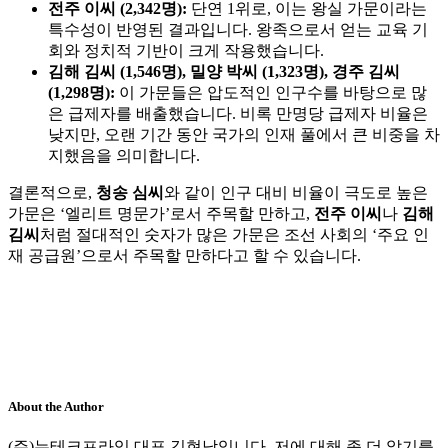
전주 이씨 (2,342명):
단연 1위로, 이는 왕실 가문이라는
특수성이 반영된 결과입니다. 왕족으로서 얻는 교육 기
회와 정치적 기반이 크게 작용했습니다.
김해 김씨 (1,546명), 밀양 박씨 (1,323명), 경주 김씨
(1,298명):
이 가문들은 압도적인 인구수를 바탕으로 많
은 급제자를 배출했습니다. 비록 만명당 급제자 비율은
낮지만, 오랜 기간 동안 국가의 인재 풀에서 큰 비중을 차
지했음을 의미합니다.
결론적으로,
청송 심씨
와 같이 인구 대비 비율이 극도로 높은
가문은 ‘엘리트 명문가’로서 주목할 만하고,
전주 이씨
나
김해
김씨
처럼 절대적인 숫자가 많은 가문은 조선 사회의 ‘주요 인
재 공급원’으로서 주목할 만하다고 할 수 있습니다.
About the Author
(주)뉴테크프라임 대표 김현남입니다. 저에 대해 좀 더 알기를