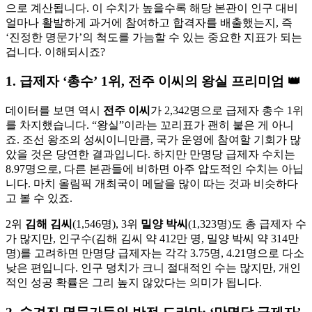
으로 계산됩니다. 이 수치가 높을수록 해당 본관이 인구 대비
얼마나 활발하게 과거에 참여하고 합격자를 배출했는지, 즉
‘진정한 명문가’의 척도를 가늠할 수 있는 중요한 지표가 되는
겁니다. 이해되시죠?
1. 급제자 ‘총수’ 1위, 전주 이씨의 왕실 프리미엄 👑
데이터를 보면 역시
전주 이씨
가 2,342명으로 급제자 총수 1위
를 차지했습니다. “왕실”이라는 꼬리표가 괜히 붙은 게 아니
죠. 조선 왕조의 성씨이니만큼, 국가 운영에 참여할 기회가 많
았을 것은 당연한 결과입니다. 하지만 만명당 급제자 수치는
8.97명으로, 다른 본관들에 비하면 아주 압도적인 수치는 아닙
니다. 마치 올림픽 개최국이 메달을 많이 따는 것과 비슷하다
고 볼 수 있죠.
2위
김해 김씨
(1,546명), 3위
밀양 박씨
(1,323명)도 총 급제자 수
가 많지만, 인구수(김해 김씨 약 412만 명, 밀양 박씨 약 314만
명)를 고려하면 만명당 급제자는 각각 3.75명, 4.21명으로 다소
낮은 편입니다. 인구 덩치가 크니 절대적인 수는 많지만, 개인
적인 성공 확률은 그리 높지 않았다는 의미가 됩니다.