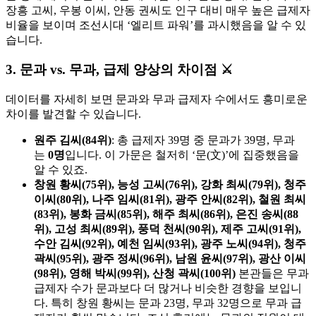
장흥 고씨, 우봉 이씨, 안동 권씨도 인구 대비 매우 높은 급제자
비율을 보이며 조선시대 ‘엘리트 파워’를 과시했음을 알 수 있
습니다.
3. 문과 vs. 무과, 급제 양상의 차이점 ⚔️
데이터를 자세히 보면 문과와 무과 급제자 수에서도 흥미로운
차이를 발견할 수 있습니다.
원주 김씨(84위)
: 총 급제자 39명 중 문과가 39명, 무과
는
0명
입니다. 이 가문은 철저히 ‘문(文)’에 집중했음을
알 수 있죠.
창원 황씨(75위), 능성 고씨(76위), 강화 최씨(79위), 청주
이씨(80위), 나주 임씨(81위), 광주 안씨(82위), 철원 최씨
(83위), 봉화 금씨(85위), 해주 최씨(86위), 은진 송씨(88
위), 고성 최씨(89위), 풍덕 천씨(90위), 제주 고씨(91위),
수안 김씨(92위), 예천 임씨(93위), 광주 노씨(94위), 청주
곽씨(95위), 광주 정씨(96위), 남원 윤씨(97위), 광산 이씨
(98위), 영해 박씨(99위), 산청 곽씨(100위)
본관들은 무과
급제자 수가 문과보다 더 많거나 비슷한 경향을 보입니
다. 특히 창원 황씨는 문과 23명, 무과 32명으로 무과 급