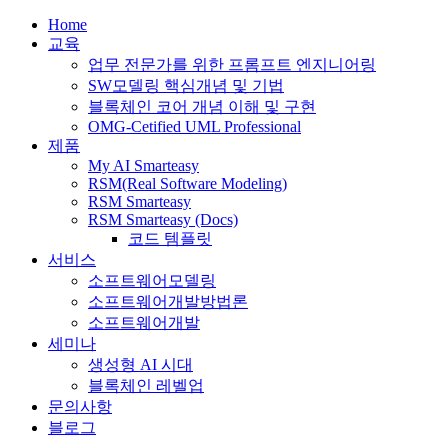
Home
교육
업무 전문가를 위한 프롬프트 엔지니어링
SW모델링 핵심개념 및 기법
블록체인 코어 개념 이해 및 구현
OMG-Cetified UML Professional
제품
My AI Smarteasy
RSM(Real Software Modeling)
RSM Smarteasy
RSM Smarteasy (Docs)
코드 템플릿
서비스
소프트웨어모델링
소프트웨어개발방법론
소프트웨어개발
세미나
생성형 AI 시대
블록체인 레벨업
문의사항
블로그