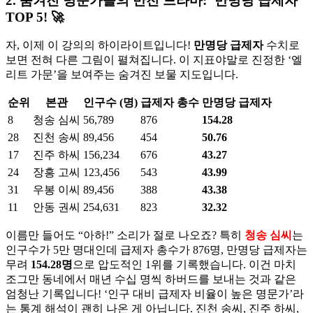
2. 숨겨진 명문가들의 반전 드라마: ‘만명당 급제자’
TOP 5! 🚀
자, 이제 이 강의의 하이라이트입니다!
만명당 급제자
수치로
보면 전혀 다른 그림이 펼쳐집니다. 이 지표야말로 진정한 ‘엘
리트 가문’을 보여주는 숨겨진 보물 지도입니다.
순위
본관
인구수 (명)
급제자 총수
만명당 급제자
8
청송 심씨
56,789
876
154.28
28
진천 송씨
89,456
454
50.76
17
진주 하씨
156,234
676
43.27
24
장흥 고씨
123,456
543
43.99
31
우봉 이씨
89,456
388
43.38
11
안동 권씨
254,631
823
32.32
이름만 들어도 “아하!” 소리가 절로 나오죠? 특히
청송 심씨
는
인구수가 5만 명대인데 급제자 총수가 876명, 만명당 급제자는
무려
154.28명
으로 압도적인 1위를 기록했습니다. 이건 마치
조그만 동네에서 매년 수십 명씩 하버드를 보내는 것과 같은
엄청난 기록입니다! ‘인구 대비 급제자 비율이 높은 명문가’라
는 통계 해석이 괜히 나온 게 아닙니다. 진천 송씨, 진주 하씨,