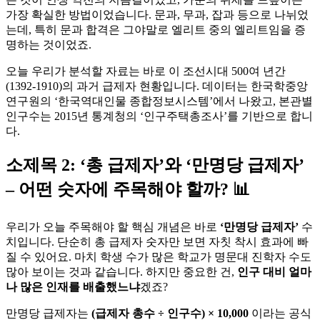
가장 확실한 방법이었습니다. 문과, 무과, 잡과 등으로 나뉘었
는데, 특히 문과 합격은 그야말로 엘리트 중의 엘리트임을 증
명하는 것이었죠.
오늘 우리가 분석할 자료는 바로 이 조선시대 500여 년간
(1392-1910)의 과거 급제자 현황입니다. 데이터는 한국학중앙
연구원의 ‘한국역대인물 종합정보시스템’에서 나왔고, 본관별
인구수는 2015년 통계청의 ‘인구주택총조사’를 기반으로 합니
다.
소제목 2: ‘총 급제자’와 ‘만명당 급제자’
– 어떤 숫자에 주목해야 할까? 📊
우리가 오늘 주목해야 할 핵심 개념은 바로
‘만명당 급제자’
수
치입니다. 단순히 총 급제자 숫자만 보면 자칫 착시 효과에 빠
질 수 있어요. 마치 학생 수가 많은 학교가 명문대 진학자 수도
많아 보이는 것과 같습니다. 하지만 중요한 건,
인구 대비 얼마
나 많은 인재를 배출했느냐
겠죠?
만명당 급제자는
(급제자 총수 ÷ 인구수) × 10,000
이라는 공식