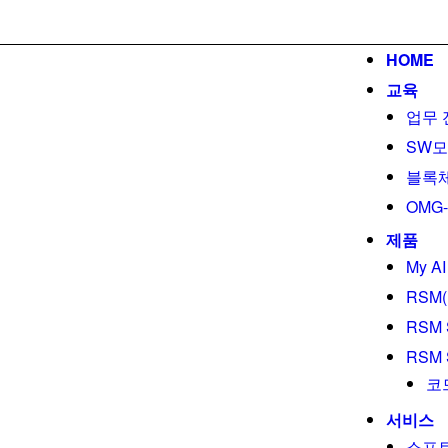
HOME
교육
업무 
SW모
블록체
OMG-C
제품
My AI
RSM(R
RSM 
RSM S
코
서비스
소프