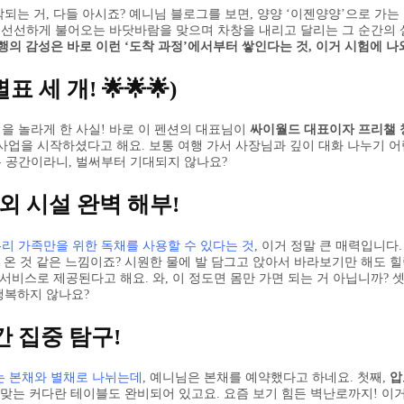
 시작되는 거, 다들 아시죠? 예니님 블로그를 보면, 양양 ‘이젠양양’으로 
락에 선선하게 불어오는 바닷바람을 맞으며 차창을 내리고 달리는 그 순간의 
행의 감성은 바로 이런 ‘도착 과정’에서부터 쌓인다는 것, 이거 시험에 나
세 개! 🌟🌟🌟)
님을 놀라게 한 사실! 바로 이 펜션의 대표님이
싸이월드 대표이자 프리챌 
 사업을 시작하셨다고 해요. 보통 여행 가서 사장님과 깊이 대화 나누기 
든 공간이라니, 벌써부터 기대되지 않나요?
외 시설 완벽 해부!
우
리 가족만을 위한 독채를 사용할 수 있다는 것
, 이거 정말 큰 매력입니다
 온 것 같은 느낌이죠? 시원한 물에 발 담그고 앉아서 바라보기만 해도 힐
비스로 제공된다고 해요. 와, 이 정도면 몸만 가면 되는 거 아닙니까? 
행복하지 않나요?
간 집중 탐구!
는 본채와 별채로 나뉘는데
, 예니님은 본채를 예약했다고 하네요. 첫째,
압
맞는 커다란 테이블도 완비되어 있고요. 요즘 보기 힘든 벽난로까지! 이거 