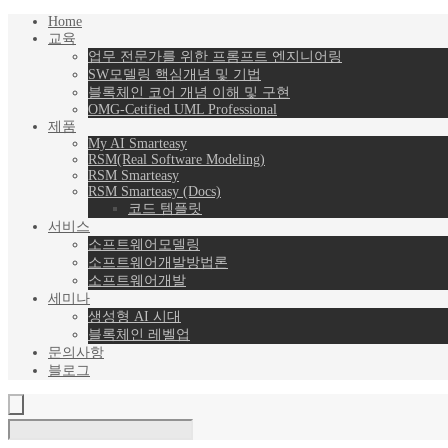
Home
교육
업무 전문가를 위한 프롬프트 엔지니어링
SW모델링 핵심개념 및 기법
블록체인 코어 개념 이해 및 구현
OMG-Cetified UML Professional
제품
My AI Smarteasy
RSM(Real Software Modeling)
RSM Smarteasy
RSM Smarteasy (Docs)
코드 템플릿
서비스
소프트웨어모델링
소프트웨어개발방법론
소프트웨어개발
세미나
생성형 AI 시대
블록체인 레벨업
문의사항
블로그