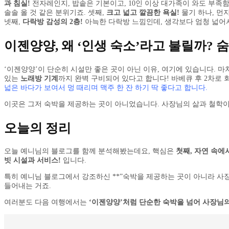
과 침실!
전자레인지, 밥솥은 기본이고, 10인 이상 대가족이 와도 부족함
솔솔 올 것 같은 분위기죠. 셋째,
크고 넓고 깔끔한 욕실!
물기 하나, 먼
넷째,
다락방 감성의 2층!
아늑한 다락방 느낌인데, 생각보다 엄청 넓어
이젠양양, 왜 ‘인생 숙소’라고 불릴까? 
‘이젠양양’이 단순히 시설만 좋은 곳이 아닌 이유, 여기에 있습니다. 마
있는
노래방 기계
까지 완벽 구비되어 있다고 합니다! 바베큐 후 2차로 
넓은 바다가 보여서 멍 때리며 맥주 한 잔 하기 딱 좋다고 합니다.
이곳은 그저 숙박을 제공하는 곳이 아니었습니다. 사장님의 삶과 철학이 
오늘의 정리
오늘 예니님의 블로그를 함께 분석해봤는데요, 핵심은
첫째, 자연 속에
빗 시설과 서비스!
입니다.
특히 예니님 블로그에서 강조하신 **”숙박을 제공하는 곳이 아니라 사장
들어내는 거죠.
여러분도 다음 여행에서는
‘이젠양양’처럼 단순한 숙박을 넘어 사장님의