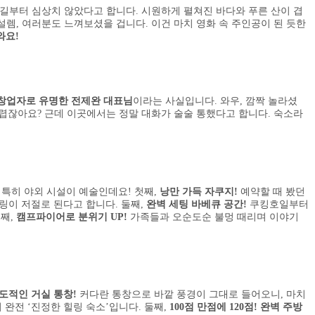
가는 길부터 심상치 않았다고 합니다. 시원하게 펼쳐진 바다와 푸른 산이 겹
설렘, 여러분도 느껴보셨을 겁니다. 이건 마치 영화 속 주인공이 된 듯한
와요!
창업자로 유명한 전제완 대표님
이라는 사실입니다. 와우, 깜짝 놀라셨
어렵잖아요? 근데 이곳에서는 정말 대화가 술술 통했다고 합니다. 숙소라
. 특히 야외 시설이 예술인데요! 첫째,
낭만 가득 자쿠지!
예약할 때 봤던
링이 저절로 된다고 합니다. 둘째,
완벽 세팅 바베큐 공간!
쿠킹호일부터
셋째,
캠프파이어로 분위기 UP!
가족들과 오순도순 불멍 때리며 이야기
도적인 거실 통창!
커다란 통창으로 바깥 풍경이 그대로 들어오니, 마치
완전 ‘진정한 힐링 숙소’입니다. 둘째,
100점 만점에 120점! 완벽 주방