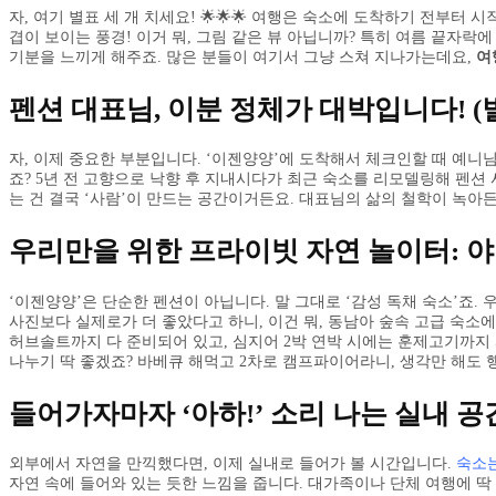
자, 여기 별표 세 개 치세요! 🌟🌟🌟 여행은 숙소에 도착하기 전부터
겹이 보이는 풍경! 이거 뭐, 그림 같은 뷰 아닙니까? 특히 여름 끝자
기분을 느끼게 해주죠. 많은 분들이 여기서 그냥 스쳐 지나가는데요,
여
펜션 대표님, 이분 정체가 대박입니다! (별표 
자, 이제 중요한 부분입니다. ‘이젠양양’에 도착해서 체크인할 때 예니
죠? 5년 전 고향으로 낙향 후 지내시다가 최근 숙소를 리모델링해 펜션
는 건 결국 ‘사람’이 만드는 공간이거든요. 대표님의 삶의 철학이 녹아
우리만을 위한 프라이빗 자연 놀이터: 야
‘이젠양양’은 단순한 펜션이 아닙니다. 말 그대로 ‘감성 독채 숙소’죠. 
사진보다 실제로가 더 좋았다고 하니, 이건 뭐, 동남아 숲속 고급 숙소에
허브솔트까지 다 준비되어 있고, 심지어 2박 연박 시에는 훈제고기까지 서
나누기 딱 좋겠죠? 바베큐 해먹고 2차로 캠프파이어라니, 생각만 해도 
들어가자마자 ‘아하!’ 소리 나는 실내 공
외부에서 자연을 만끽했다면, 이제 실내로 들어가 볼 시간입니다.
숙소
자연 속에 들어와 있는 듯한 느낌을 줍니다. 대가족이나 단체 여행에 딱 