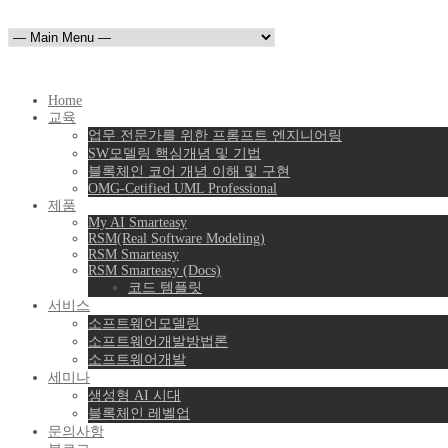
Home
교육
업무 전문가를 위한 프롬프트 엔지니어링
SW모델링 핵심개념 및 기법
블록체인 코어 개념 이해 및 구현
OMG-Cetified UML Professional
제품
My AI Smarteasy
RSM(Real Software Modeling)
RSM Smarteasy
RSM Smarteasy (Docs)
코드 템플릿
서비스
소프트웨어모델링
소프트웨어개발방법론
소프트웨어개발
세미나
생성형 AI 시대
블록체인 레벨업
문의사항