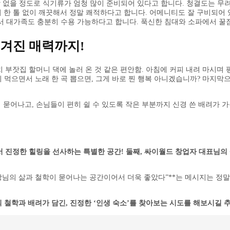
 없을 정도로 식기류가 엄청 많이 준비되어 있다고 합니다. 청결도는 무려 
지 한 톨 없이 깨끗해서 정말 쾌적하다고 합니다. 어메니티도 잘 구비되어 
서 대가족도 충분히 수용 가능하다고 합니다. 푹신한 침대와 소파에서 꿀
숨겨진 매력까지!
치 부잣집 할머니 댁에 놀러 온 것 같은 편안함. 아침에 커피 내려 마시며
회 먹으면서 노래 한 곡 뽑으면, 그게 바로 찐 행복 아니겠습니까? 마지
묻어나고, 손님들이 편히 쉴 수 있도록 작은 부분까지 신경 쓴 배려가 가득
서 진정한 힐링을 선사하는 특별한 공간! 둘째, 싸이월드 창업자 대표님의 
님의 삶과 철학이 묻어나는 공간이어서 더욱 좋았다”**는 메시지는 정말 
 철학과 배려가 담긴, 진정한 ‘인생 숙소’를 찾아보는 시도를 해보시길 