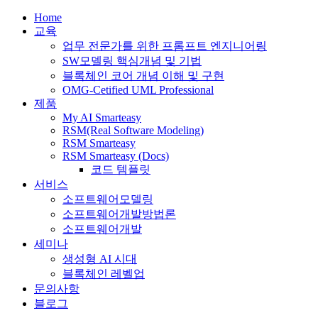
Home
교육
업무 전문가를 위한 프롬프트 엔지니어링
SW모델링 핵심개념 및 기법
블록체인 코어 개념 이해 및 구현
OMG-Cetified UML Professional
제품
My AI Smarteasy
RSM(Real Software Modeling)
RSM Smarteasy
RSM Smarteasy (Docs)
코드 템플릿
서비스
소프트웨어모델링
소프트웨어개발방법론
소프트웨어개발
세미나
생성형 AI 시대
블록체인 레벨업
문의사항
블로그