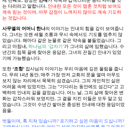
세 번째로, 영상은
인내
가 약속과 갑작스러운 승리 사이를 잇
는 다리라고 말합니다.
인내란 모든 것이 멈춘 것처럼 보여도
계속 믿는 것이며, 아무 감정이 느껴지지 않아도 계속 기도하
는 것입니다.
사무엘의 어머니 한나
의 이야기는 인내의 힘을 깊이 보여줍니
다. 그녀는 오랜 세월 조롱과 무시 속에서도 기도를 멈추지 않
았습니다. 해마다 같은 눈물로 같은 약속을 붙들었습니다. 그
리고 마침내,
하나님의 ‘갑자기’
가 그녀의 삶에 임했습니다. 수
년간의 침묵 끝에 찾아온 응답은, 그녀의 끈질긴 인내가 있었
기에 가능했습니다.
또한
‘조항’
집사님의 이야기는 우리 마음에 깊은 울림을 줍니
다. 무려 14년 동안, 매주 가장 먼저 교회의 문을 열며 아무도
보지 않는 자리에서 묵묵히 섬겼습니다. 그의 개인적인 삶은
어려움 속에 있었지만, 그는 “기다리는 동안에도 섬긴다”고 고
백하며 인내의 길을 걸었습니다. 어느 날, 그의 삶에 찾아온 변
화는 갑작스러워 보였지만, 그 곁을 지킨 이들은 모두 알고 있
었습니다. 그것이 수년간 쌓아온 충성된 인내에 대한 응답이었
음을.
벗들이여, 혹 지쳐 있습니까? 포기하고 싶은 마음이 드십니까?
기억하십시오. 당신은 여리고 성의 마지막 바퀴를 돌고 있을지