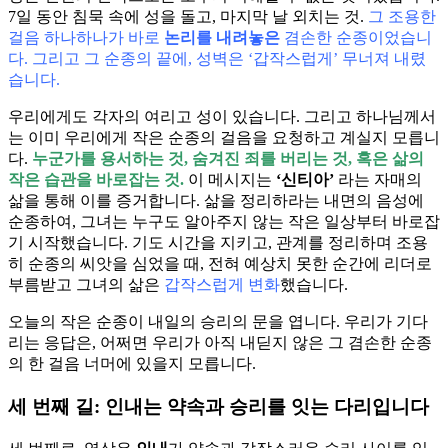
7일 동안 침묵 속에 성을 돌고, 마지막 날 외치는 것.
그 조용한
걸음 하나하나가 바로
논리를 내려놓은
겸손한 순종이었습니
다. 그리고 그 순종의 끝에, 성벽은 ‘갑작스럽게’ 무너져 내렸
습니다.
우리에게도 각자의 여리고 성이 있습니다. 그리고 하나님께서
는 이미 우리에게 작은 순종의 걸음을 요청하고 계실지 모릅니
다.
누군가를 용서하는 것, 숨겨진 죄를 버리는 것, 혹은 삶의
작은 습관을 바로잡는 것.
이 메시지는
‘신티아’
라는 자매의
삶을 통해 이를 증거합니다. 삶을 정리하라는 내면의 음성에
순종하여, 그녀는 누구도 알아주지 않는 작은 일상부터 바로잡
기 시작했습니다. 기도 시간을 지키고, 관계를 정리하며 조용
히 순종의 씨앗을 심었을 때, 전혀 예상치 못한 순간에 리더로
부름받고 그녀의 삶은
갑작스럽게 변화
했습니다.
오늘의 작은 순종이 내일의 승리의 문을 엽니다. 우리가 기다
리는 응답은, 어쩌면 우리가 아직 내딛지 않은 그 겸손한 순종
의 한 걸음 너머에 있을지 모릅니다.
세 번째 길: 인내는 약속과 승리를 잇는 다리입니다