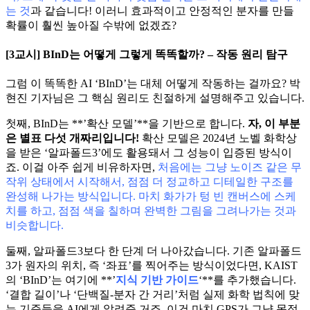
는 것
과 같습니다! 이러니 효과적이고 안정적인 분자를 만들
확률이 훨씬 높아질 수밖에 없겠죠?
[3교시] BInD는 어떻게 그렇게 똑똑할까? – 작동 원리 탐구
그럼 이 똑똑한 AI ‘BInD’는 대체 어떻게 작동하는 걸까요? 박
현진 기자님은 그 핵심 원리도 친절하게 설명해주고 있습니다.
첫째, BInD는 **’확산 모델’**을 기반으로 합니다.
자, 이 부분
은 별표 다섯 개짜리입니다!
확산 모델은 2024년 노벨 화학상
을 받은 ‘알파폴드3’에도 활용돼서 그 성능이 입증된 방식이
죠. 이걸 아주 쉽게 비유하자면,
처음에는 그냥 노이즈 같은 무
작위 상태에서 시작해서, 점점 더 정교하고 디테일한 구조를
완성해 나가는 방식입니다. 마치 화가가 텅 빈 캔버스에 스케
치를 하고, 점점 색을 칠하며 완벽한 그림을 그려나가는 것과
비슷합니다.
둘째, 알파폴드3보다 한 단계 더 나아갔습니다. 기존 알파폴드
3가 원자의 위치, 즉 ‘좌표’를 찍어주는 방식이었다면, KAIST
의 ‘BInD’는 여기에 **’
지식 기반 가이드
‘**를 추가했습니다.
‘결합 길이’나 ‘단백질-분자 간 거리’처럼 실제 화학 법칙에 맞
는 기준들을 AI에게 알려준 거죠. 이건 마치 GPS가 그냥 목적