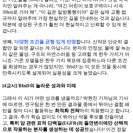
지만 알려주는 게 아니라, “여긴 어린이 보호구역이니 시속
30km로 가야 해”, “이 길은 일방통행이야” 같은 실제 교통 법
규까지 알려주며 가장 현실적인 길을 안내하는 것과 같습니다.
덕분에 생성된 구조가 훨씬 더 현실적이고 신뢰할 수 있게 된
겁니다.
셋째,
다양한 조건을 균형 있게 반영
합니다. 신약은 단순히 결
합만 잘 되면 끝나는 게 아닙니다. 분자의 안정성, 물에 잘 녹는
지 같은 물성, 구조의 자연스러움 등 고려할 게 한두 가지가 아
니죠. 기존 모델들은 한두 가지 목표에 집중하느라 다른 조건
을 희생하는 경우가 많았지만, ‘BInD’는 이 모든 것을 동시에
만족시키도록 설계되어 실용성을 크게 높였습니다.
[4교시] BInD의 놀라운 성과와 미래
그래서 이 AI가 어떤 성과를 냈을까요? 박현진 기자님의 기사
에 따르면, 연구팀은 한 번 만든 결과물 중에서 뛰어난 결합 패
턴을 찾아 다시 활용하는
최적화 전략
까지 적용했다고 합니다.
그 결과, 추가 학습 없이도 더 뛰어난 약물 후보를 만들어냈
고,
특히 암 관련 표적 단백질(EGFR)의 돌연변이에만 선택적
으로 작용하는 분자를 생성하는 데 성공
했습니다! 이건 정말