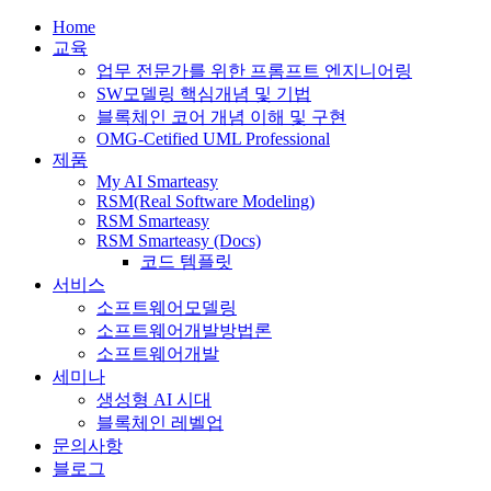
Home
교육
업무 전문가를 위한 프롬프트 엔지니어링
SW모델링 핵심개념 및 기법
블록체인 코어 개념 이해 및 구현
OMG-Cetified UML Professional
제품
My AI Smarteasy
RSM(Real Software Modeling)
RSM Smarteasy
RSM Smarteasy (Docs)
코드 템플릿
서비스
소프트웨어모델링
소프트웨어개발방법론
소프트웨어개발
세미나
생성형 AI 시대
블록체인 레벨업
문의사항
블로그