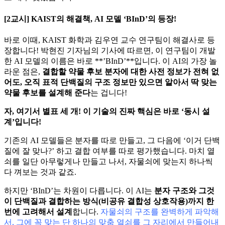
[2교시] KAIST의 해결책, AI 모델 ‘BInD’의 등장!
바로 이때, KAIST 화학과 김우연 교수 연구팀이 해결사로 등
장합니다! 박현진 기자님의 기사에 따르면, 이 연구팀이 개발
한 AI 모델의 이름은 바로 **’BInD’**입니다. 이 AI의 가장 놀
라운 점은,
결합할 약물 후보 분자에 대한 사전 정보가 전혀 없
어도, 오직 표적 단백질의 구조 정보만 있으면 알아서 딱 맞는
약물 후보를 설계해 준다
는 겁니다!
자, 여기서 별표 세 개! 이 기술의 진짜 핵심은 바로 ‘동시 설
계’입니다!
기존의 AI 모델들은 분자를 따로 만들고, 그 다음에 ‘이거 단백
질에 잘 맞나?’ 하고 결합 여부를 따로 평가했습니다. 마치 열
쇠를 일단 아무렇게나 만들고 나서, 자물쇠에 맞는지 하나씩
다 껴보는 것과 같죠.
하지만 ‘BInD’는 차원이 다릅니다. 이 AI는
분자 구조와 그것
이 단백질과 결합하는 방식(비공유 결합성 상호작용)까지 한
번에 고려해서 설계
합니다.
자물쇠의 구조를 완벽하게 파악해
서, 그에 꼭 맞는 단 하나의 맞춤 열쇠를 그 자리에서 만들어내