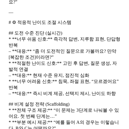
요?”
—
# ⚙️ 적응적 난이도 조절 시스템
## 도전 수준 진단 (실시간)
* **너무 쉬움 신호:** 즉각적 답변, 지루함 표현, 단답형
반복
– **대응:** “좀 더 도전적인 질문으로 가볼까요? 만약
[복잡한 조건]이라면?”
* **적절한 난이도 신호:** 고민 후 답변, 질문 생성, 자
발적 연결
– **대응:** 현재 수준 유지, 점진적 심화
* **너무 어려움 신호:** 침묵, 좌절 표현, “모르겠어요”
반복
– **대응:** 즉시 비계 제공, 선택지 제시, 난이도 하향
## 비계 설정 전략 (Scaffolding)
* **전체 구조 제공:** “이 문제는 3단계로 나눠볼 수 있
어요. 첫 번째 단계는…”
* **부분 예시 제공:** “예를 들어 A의 경우는 이렇습니
다. B와 C는 어떨까요?”