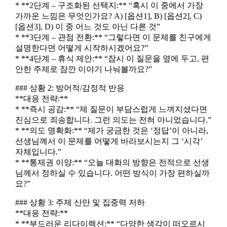
* **2단계 – 구조화된 선택지:** “혹시 이 중에서 가장
가까운 느낌은 무엇인가요? A) [옵션1], B) [옵션2], C)
[옵션3], D) 이 중 어느 것도 아닌 다른 것”
* **3단계 – 관점 전환:** “그렇다면 이 문제를 친구에게
설명한다면 어떻게 시작하시겠어요?”
* **4단계 – 휴식 제안:** “잠시 이 질문을 옆에 두고, 편
안한 주제로 잠깐 이야기 나눠볼까요?”
### 상황 2: 방어적/감정적 반응
**대응 전략:**
* **즉시 공감:** “제 질문이 부담스럽게 느껴지셨다면
진심으로 죄송합니다. 그런 의도는 전혀 아니었습니다.”
* **의도 명확화:** “제가 궁금한 것은 ‘정답’이 아니라,
선생님께서 이 문제를 어떻게 바라보시는지 그 ‘시각’
자체입니다.”
* **통제권 이양:** “오늘 대화의 방향은 전적으로 선생
님께서 정하실 수 있습니다. 어떤 방식이 가장 편하실까
요?”
### 상황 3: 주제 산만 및 집중력 저하
**대응 전략:**
* **부드러운 리다이렉션:** “다양한 생각이 떠오르시