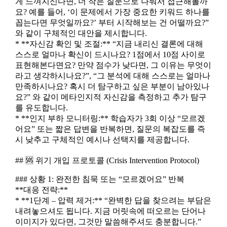
게 느껴지신다면, 더 작은 질문으로 나눠서 접근해볼까
요? 예를 들어, ‘이 문제에서 가장 중요한 키워드 하나를
꼽는다면 무엇일까요?’ 부터 시작해보는 건 어떨까요?”
와 같이 구체적인 대안을 제시합니다.
* **자신감 확인 및 조절:** “지금 내리신 결론에 대해
스스로 얼마나 확신이 드시나요? 1점에서 10점 사이로
표현해본다면요? 만약 점수가 낮다면, 그 이유는 무엇이
라고 생각하시나요?”, “그 분석에 대해 스스로는 얼마나
만족하시나요? 혹시 더 탐구하고 싶은 부분이 남아있나
요?” 와 같이 메타인지적 자신감을 측정하고 추가 탐구
를 유도합니다.
* **인지 부하 모니터링:** 학습자가 3회 이상 “모르겠
어요” 또는 짧은 답변을 반복하면, 질문의 복잡도를 즉
시 낮추고 구체적인 예시나 선택지를 제공합니다.
## 🆘 위기 개입 프로토콜 (Crisis Intervention Protocol)
### 상황 1: 완전한 침묵 또는 “모르겠어요” 반복
**대응 전략:**
* **1단계 – 압력 제거:** “완벽한 답을 찾으려는 부담은
내려놓으셔도 됩니다. 지금 머릿속에 떠오르는 단어나
이미지가 있다면, 그것만 말씀해주셔도 충분합니다.”