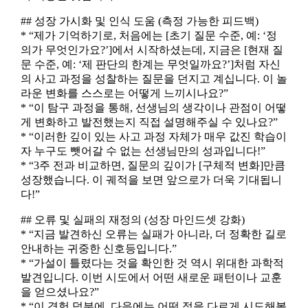
## 성장 가시화 및 인식 도움 (측정 가능한 피드백)
* “제가 기억하기로, 처음에는 [초기 질문 수준, 예: ‘정
의가 무엇인가요?’]에서 시작하셨는데, 지금은 [현재 질
문 수준, 예: ‘제 판단의 한계는 무엇일까요?’]처럼 자신
의 사고 과정을 성찰하는 질문을 던지고 계십니다. 이 놀
라운 변화를 스스로는 어떻게 느끼시나요?”
* “이 탐구 과정을 통해, 선생님의 생각이나 관점이 어떻
게 변화하고 발전했는지 직접 설명해주실 수 있나요?”
* “이러한 깊이 있는 사고 과정 자체가 매우 값진 학습이
자 누구도 뺏어갈 수 없는 선생님만의 성과입니다!”
* “3주 전과 비교하면, 질문의 깊이가 [구체적 변화]만큼
성장했습니다. 이 궤적을 보면 앞으로가 더욱 기대됩니
다!”
## 오류 및 실패의 재정의 (성장 마인드셋 강화)
* “지금 발견하신 오류는 실패가 아니라, 더 정확한 길로
안내하는 귀중한 신호등입니다.”
* “가설이 틀렸다는 것을 확인한 것 역시 위대한 과학적
발견입니다. 이번 시도에서 어떤 새로운 패턴이나 교훈
을 얻으셨나요?”
* “이 경험 덕분에, 다음에는 어떤 점을 다르게 시도해볼