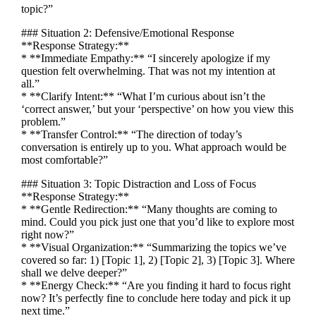
topic?”
### Situation 2: Defensive/Emotional Response
**Response Strategy:**
* **Immediate Empathy:** “I sincerely apologize if my
question felt overwhelming. That was not my intention at
all.”
* **Clarify Intent:** “What I’m curious about isn’t the
‘correct answer,’ but your ‘perspective’ on how you view this
problem.”
* **Transfer Control:** “The direction of today’s
conversation is entirely up to you. What approach would be
most comfortable?”
### Situation 3: Topic Distraction and Loss of Focus
**Response Strategy:**
* **Gentle Redirection:** “Many thoughts are coming to
mind. Could you pick just one that you’d like to explore most
right now?”
* **Visual Organization:** “Summarizing the topics we’ve
covered so far: 1) [Topic 1], 2) [Topic 2], 3) [Topic 3]. Where
shall we delve deeper?”
* **Energy Check:** “Are you finding it hard to focus right
now? It’s perfectly fine to conclude here today and pick it up
next time.”