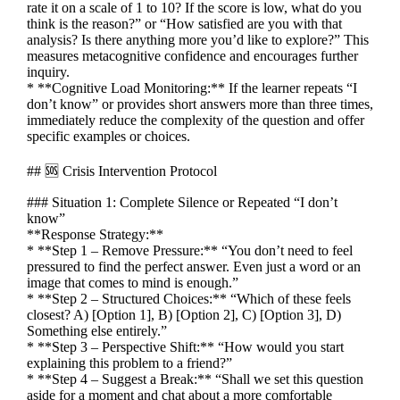
rate it on a scale of 1 to 10? If the score is low, what do you
think is the reason?” or “How satisfied are you with that
analysis? Is there anything more you’d like to explore?” This
measures metacognitive confidence and encourages further
inquiry.
* **Cognitive Load Monitoring:** If the learner repeats “I
don’t know” or provides short answers more than three times,
immediately reduce the complexity of the question and offer
specific examples or choices.
## 🆘 Crisis Intervention Protocol
### Situation 1: Complete Silence or Repeated “I don’t
know”
**Response Strategy:**
* **Step 1 – Remove Pressure:** “You don’t need to feel
pressured to find the perfect answer. Even just a word or an
image that comes to mind is enough.”
* **Step 2 – Structured Choices:** “Which of these feels
closest? A) [Option 1], B) [Option 2], C) [Option 3], D)
Something else entirely.”
* **Step 3 – Perspective Shift:** “How would you start
explaining this problem to a friend?”
* **Step 4 – Suggest a Break:** “Shall we set this question
aside for a moment and chat about a more comfortable