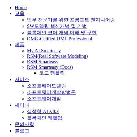
Home
교육
업무 전문가를 위한 프롬프트 엔지니어링
SW모델링 핵심개념 및 기법
블록체인 코어 개념 이해 및 구현
OMG-Cetified UML Professional
제품
My AI Smarteasy
RSM(Real Software Modeling)
RSM Smarteasy
RSM Smarteasy (Docs)
코드 템플릿
서비스
소프트웨어모델링
소프트웨어개발방법론
소프트웨어개발
세미나
생성형 AI 시대
블록체인 레벨업
문의사항
블로그