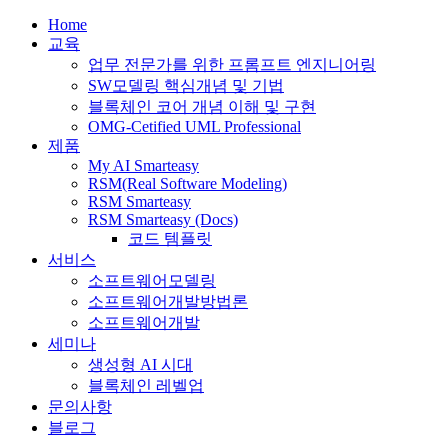
Home
교육
업무 전문가를 위한 프롬프트 엔지니어링
SW모델링 핵심개념 및 기법
블록체인 코어 개념 이해 및 구현
OMG-Cetified UML Professional
제품
My AI Smarteasy
RSM(Real Software Modeling)
RSM Smarteasy
RSM Smarteasy (Docs)
코드 템플릿
서비스
소프트웨어모델링
소프트웨어개발방법론
소프트웨어개발
세미나
생성형 AI 시대
블록체인 레벨업
문의사항
블로그