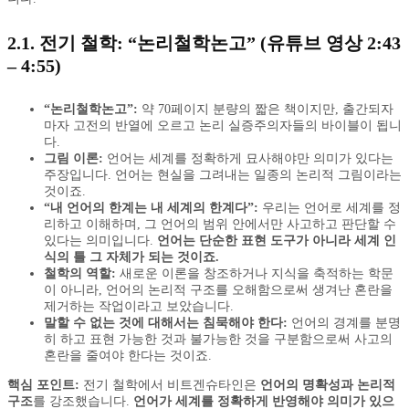
2.1. 전기 철학: “논리철학논고” (유튜브 영상 2:43
– 4:55)
“논리철학논고”:
약 70페이지 분량의 짧은 책이지만, 출간되자
마자 고전의 반열에 오르고 논리 실증주의자들의 바이블이 됩니
다.
그림 이론:
언어는 세계를 정확하게 묘사해야만 의미가 있다는
주장입니다. 언어는 현실을 그려내는 일종의 논리적 그림이라는
것이죠.
“내 언어의 한계는 내 세계의 한계다”:
우리는 언어로 세계를 정
리하고 이해하며, 그 언어의 범위 안에서만 사고하고 판단할 수
있다는 의미입니다.
언어는 단순한 표현 도구가 아니라 세계 인
식의 틀 그 자체가 되는 것이죠.
철학의 역할:
새로운 이론을 창조하거나 지식을 축적하는 학문
이 아니라, 언어의 논리적 구조를 오해함으로써 생겨난 혼란을
제거하는 작업이라고 보았습니다.
말할 수 없는 것에 대해서는 침묵해야 한다:
언어의 경계를 분명
히 하고 표현 가능한 것과 불가능한 것을 구분함으로써 사고의
혼란을 줄여야 한다는 것이죠.
핵심 포인트:
전기 철학에서 비트겐슈타인은
언어의 명확성과 논리적
구조
를 강조했습니다.
언어가 세계를 정확하게 반영해야 의미가 있으