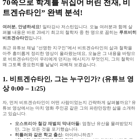
70쪽으로 학계를 뒤집어 버린 천재, 비
트겐슈타인” 완벽 분석!
여러분, 안녕하세요!
일타강사 저스틴입니다. 오늘 여러분과 함께 살
펴볼 내용은 바로 20세기 최고의 철학자 중 한 명으로 꼽히는
루트비히
비트겐슈타인
입니다.
최근 유튜브 채널 “선명한 지구인”에서 비트겐슈타인의 삶과 철학을
아주 흥미롭게 정리한 영상이 올라왔는데요, 오늘은 그 내용을 바탕으
로 비트겐슈타인이 우리에게 던지는 메시지가 무엇인지, 그의 철학이
왜 그토록 중요한지를 낱낱이 파헤쳐 보겠습니다.
1. 비트겐슈타인, 그는 누구인가? (유튜브 영
상 0:00 – 1:25)
자, 먼저 비트겐슈타인이 어떤 사람이었는지 간략하게 살펴볼까요? 유
튜브 영상에서는 마치 영화 주인공 같은 그의 파란만장한 삶을 소개하
고 있습니다.
오스트리아 철강 재벌의 막내아들:
엄청난 유산을 물려받았지
만, 그는 모든 것을 포기했습니다.
히틀러와 같은 학교 출신:
아이러니하죠?