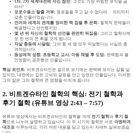
1차, 2차 세계대전에 자진 참전:
그것도 가장 위험한 보직을 골
라서!
포로수용소 탈출 거부:
동료들을 두고 갈 수 없다며… 의리까지
갖춘 인물이었습니다.
언어와 세계의 관계를 정리한 책 집필 후 은퇴:
철학적 문제들이
해결됐다고 선언했지만…
몇 년 뒤 자신의 철학적 선언을 완전히 뒤집음:
그리고 철학사에
또 한 번의 큰 획을 긋게 됩니다.
자살 충동에 시달림:
그의 형 세 명 모두 자살했다는 사실은 충
격적입니다.
동성애적 성향, 초등학교 교사, 아동 채벌 후 도망:
완벽함과 불
안정함이 공존했던 인물입니다.
핵심 포인트:
비트겐슈타인은 겉으로 보기에는 완벽해 보이는 삶을 살
았지만, 내면에는 깊은 고뇌와 갈등을 안고 있었던 인물입니다. 이러한
그의 삶은 그의 철학에 큰 영향을 미치게 됩니다.
2. 비트겐슈타인 철학의 핵심: 전기 철학과
후기 철학 (유튜브 영상 2:43 – 7:57)
유튜브 영상에서는 비트겐슈타인의 철학을 크게
전기 철학
과
후기 철
학
으로 나누어 설명하고 있습니다. 이 두 시기의 철학은 서로
극명하게
대조
를 이루는데요, 각각 어떤 내용을 담고 있는지 자세히 살펴보겠습
니다.