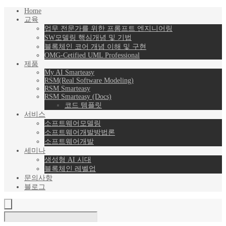
Home
교육
업무 전문가를 위한 프롬프트 엔지니어링
SW모델링 핵심개념 및 기법
블록체인 코어 개념 이해 및 구현
OMG-Cetified UML Professional
제품
My AI Smarteasy
RSM(Real Software Modeling)
RSM Smarteasy
RSM Smarteasy (Docs)
코드 템플릿
서비스
소프트웨어모델링
소프트웨어개발방법론
소프트웨어개발
세미나
생성형 AI 시대
블록체인 레벨업
문의사항
블로그