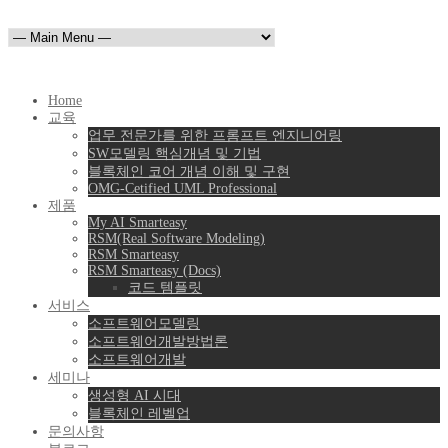
Home
교육
업무 전문가를 위한 프롬프트 엔지니어링
SW모델링 핵심개념 및 기법
블록체인 코어 개념 이해 및 구현
OMG-Cetified UML Professional
제품
My AI Smarteasy
RSM(Real Software Modeling)
RSM Smarteasy
RSM Smarteasy (Docs)
코드 템플릿
서비스
소프트웨어모델링
소프트웨어개발방법론
소프트웨어개발
세미나
생성형 AI 시대
블록체인 레벨업
문의사항