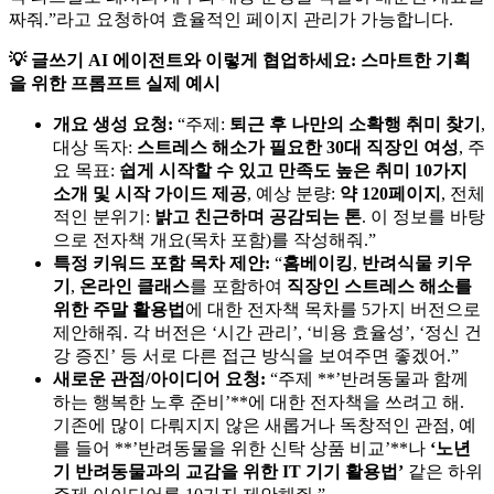
짜줘.”라고 요청하여 효율적인 페이지 관리가 가능합니다.
💡 글쓰기 AI 에이전트와 이렇게 협업하세요: 스마트한 기획
을 위한 프롬프트 실제 예시
개요 생성 요청:
“주제:
퇴근 후 나만의 소확행 취미 찾기
,
대상 독자:
스트레스 해소가 필요한 30대 직장인 여성
, 주
요 목표:
쉽게 시작할 수 있고 만족도 높은 취미 10가지
소개 및 시작 가이드 제공
, 예상 분량:
약 120페이지
, 전체
적인 분위기:
밝고 친근하며 공감되는 톤
. 이 정보를 바탕
으로 전자책 개요(목차 포함)를 작성해줘.”
특정 키워드 포함 목차 제안:
“
홈베이킹
,
반려식물 키우
기
,
온라인 클래스
를 포함하여
직장인 스트레스 해소를
위한 주말 활용법
에 대한 전자책 목차를 5가지 버전으로
제안해줘. 각 버전은 ‘시간 관리’, ‘비용 효율성’, ‘정신 건
강 증진’ 등 서로 다른 접근 방식을 보여주면 좋겠어.”
새로운 관점/아이디어 요청:
“주제 **’반려동물과 함께
하는 행복한 노후 준비’**에 대한 전자책을 쓰려고 해.
기존에 많이 다뤄지지 않은 새롭거나 독창적인 관점, 예
를 들어 **’반려동물을 위한 신탁 상품 비교’**나
‘노년
기 반려동물과의 교감을 위한 IT 기기 활용법’
같은 하위