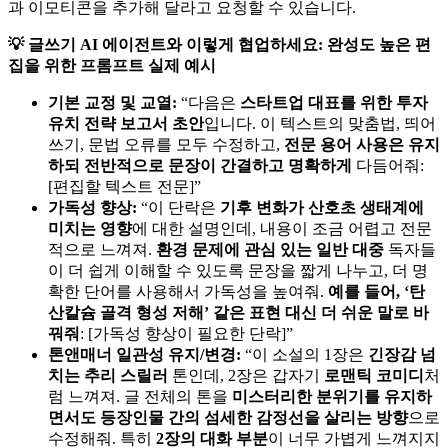
과 이모티콘을 추가해 달라고 요청할 수 있습니다.
💡 글쓰기 AI 에이전트와 이렇게 협업하세요: 완성도 높은 편
집을 위한 프롬프트 실제 예시
기본 교정 및 교열:
“다음은
스타트업 대표를 위한 투자
유치 전략 보고서 초안
입니다. 이 텍스트의 맞춤법, 띄어
쓰기, 문법 오류를 모두 수정하고,
전문 용어 사용은 유지
하되 전반적으로 문장이 간결하고 명확하게
다듬어줘:
[편집할 텍스트 전문]”
가독성 향상:
“이 단락은
기후 변화가 산호초 생태계에
미치는 영향
에 대한 설명인데, 내용이 조금 어렵고 전문
적으로 느껴져.
환경 문제에 관심 있는 일반 대중
독자들
이 더 쉽게 이해할 수 있도록 문장을 짧게 나누고, 더 명
확한 단어를 사용해서 가독성을 높여줘.
예를 들어, ‘탄
산칼슘 골격 형성 저해’ 같은 표현 대신 더 쉬운 말로 바
꿔줘
: [가독성 향상이 필요한 단락]”
톤앤매너 일관성 유지/변경:
“이 소설의 1장은
긴장감 넘
치는 추리 스릴러
톤인데, 2장은 갑자기
로맨틱 코미디
처
럼 느껴져. 글 전체의 톤을
미스터리한 분위기를 유지하
면서도 등장인물 간의 섬세한 감정선을 살리는 방향
으로
수정해줘. 특히
2장의 대화 부분
이 너무 가볍게 느껴지지