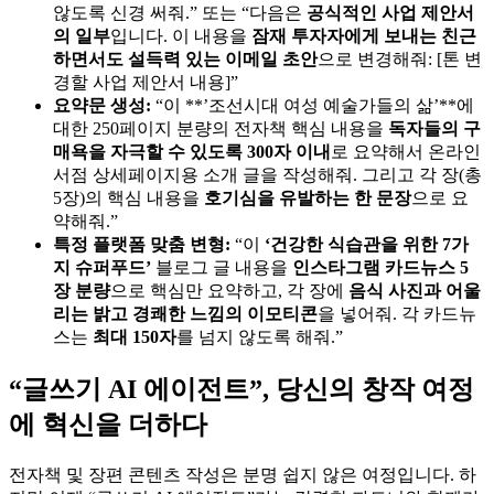
않도록 신경 써줘.” 또는 “다음은
공식적인 사업 제안서
의 일부
입니다. 이 내용을
잠재 투자자에게 보내는 친근
하면서도 설득력 있는 이메일 초안
으로 변경해줘: [톤 변
경할 사업 제안서 내용]”
요약문 생성:
“이 **’조선시대 여성 예술가들의 삶’**에
대한 250페이지 분량의 전자책 핵심 내용을
독자들의 구
매욕을 자극할 수 있도록 300자 이내
로 요약해서 온라인
서점 상세페이지용 소개 글을 작성해줘. 그리고 각 장(총
5장)의 핵심 내용을
호기심을 유발하는 한 문장
으로 요
약해줘.”
특정 플랫폼 맞춤 변형:
“이
‘건강한 식습관을 위한 7가
지 슈퍼푸드’
블로그 글 내용을
인스타그램 카드뉴스 5
장 분량
으로 핵심만 요약하고, 각 장에
음식 사진과 어울
리는 밝고 경쾌한 느낌의 이모티콘
을 넣어줘. 각 카드뉴
스는
최대 150자
를 넘지 않도록 해줘.”
“글쓰기 AI 에이전트”, 당신의 창작 여정
에 혁신을 더하다
전자책 및 장편 콘텐츠 작성은 분명 쉽지 않은 여정입니다. 하