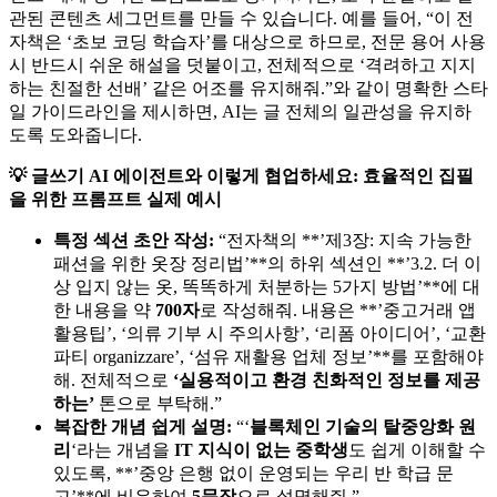
관된 콘텐츠 세그먼트를 만들 수 있습니다. 예를 들어, “이 전
자책은 ‘초보 코딩 학습자’를 대상으로 하므로, 전문 용어 사용
시 반드시 쉬운 해설을 덧붙이고, 전체적으로 ‘격려하고 지지
하는 친절한 선배’ 같은 어조를 유지해줘.”와 같이 명확한 스타
일 가이드라인을 제시하면, AI는 글 전체의 일관성을 유지하
도록 도와줍니다.
💡 글쓰기 AI 에이전트와 이렇게 협업하세요: 효율적인 집필
을 위한 프롬프트 실제 예시
특정 섹션 초안 작성:
“전자책의 **’제3장: 지속 가능한
패션을 위한 옷장 정리법’**의 하위 섹션인 **’3.2. 더 이
상 입지 않는 옷, 똑똑하게 처분하는 5가지 방법’**에 대
한 내용을 약
700자
로 작성해줘. 내용은 **’중고거래 앱
활용팁’, ‘의류 기부 시 주의사항’, ‘리폼 아이디어’, ‘교환
파티 organizzare’, ‘섬유 재활용 업체 정보’**를 포함해야
해. 전체적으로
‘실용적이고 환경 친화적인 정보를 제공
하는’
톤으로 부탁해.”
복잡한 개념 쉽게 설명:
“‘
블록체인 기술의 탈중앙화 원
리
‘라는 개념을
IT 지식이 없는 중학생
도 쉽게 이해할 수
있도록, **’중앙 은행 없이 운영되는 우리 반 학급 문
고’**에 비유하여
5문장
으로 설명해줘.”