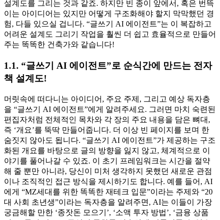
설계도를 그리는 것과 같죠. 하지만 빈 종이 앞에서, 혹은 번뜩
이는 아이디어는 있지만 어떻게 구조화해야 할지 막막했던 경
험, 다들 있으실 겁니다. “글쓰기 AI 에이전트”는 이 복잡하고
어려운 설계도 그리기 작업을 훨씬 더 쉽고 효율적으로 만들어
주는 똑똑한 건축가와 같습니다!
1.1. “글쓰기 AI 에이전트”로 순식간에 만드는 전자
책 설계도!
머릿속에 떠다니는 아이디어, 주요 주제, 그리고 예상 독자층
을 “글쓰기 AI 에이전트”에게 알려주세요. 그러면 마치 숙련된
편집자처럼 전체적인 목차와 각 장의 주요 내용을 담은 뼈대,
즉 ‘개요’를 뚝딱 만들어줍니다. 더 이상 빈 페이지를 보며 한
숨짓지 않아도 됩니다. “글쓰기 AI 에이전트”가 제공하는 구조
화된 개요를 바탕으로 글의 방향을 잃지 않고, 체계적으로 이
야기를 풀어나갈 수 있죠. 이 초기 프레임워크는 시간을 절약
해 줄 뿐만 아니라, 당신이 미처 생각하지 못했던 새로운 관점
이나 조직적인 접근 방식을 제시하기도 합니다. 예를 들어, AI
에게 “MZ세대를 위한 똑똑한 재테크 입문”이라는 주제와 “20
대 사회 초년생”이라는 독자층을 알려주면, AI는 이들이 가장
궁금해할 만한 ‘종잣돈 모으기’, ‘소액 투자 방법’, ‘금융 상품