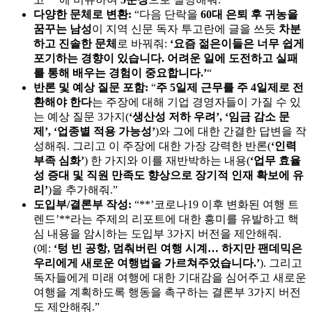
다양한 문체로 변환:
“다음 단락을
60대 은퇴 후 귀농을
꿈꾸는 남성
이 지역 신문 독자 투고란에 글을 쓰듯
차분
하고 진솔한 문체
로 바꿔줘:
‘요즘 젊은이들은 너무 쉽게
포기하는 경향이 있습니다. 어려운 일에 도전하고 실패
를 통해 배우는 경험이 중요합니다.’
“
반론 및 예상 질문 포함:
“
주 5일제 근무를 주 4일제로 전
환해야 한다
는 주장에 대해 기업 경영자들이 가질 수 있
는 예상 질문 3가지(
‘생산성 저하 우려’, ‘임금 감소 문
제’, ‘업종별 적용 가능성’
)와 그에 대한 간결한 답변을 작
성해줘. 그리고 이 주장에 대한 가장 강력한 반론(
‘인력
부족 심화’
) 한 가지와 이를 재반박하는 내용(
‘업무 효율
성 증대 및 직원 만족도 향상으로 장기적 인재 확보에 유
리’
)을 추가해줘.”
도입부/결론부 작성:
“**’코로나19 이후 변화된 여행 트
렌드’**라는 주제의 리포트에 대한 흥미를 유발하고 핵
심 내용을 암시하는 도입부 3가지 버전을 제안해줘.
(예:
‘텅 빈 공항, 멈춰버린 여행 시계… 하지만 팬데믹은
우리에게 새로운 여행법을 가르쳐주었습니다.’
). 그리고
독자들에게 미래 여행에 대한 기대감을 심어주고 새로운
여행을 계획하도록 행동을 촉구하는 결론부 3가지 버전
도 제안해줘.”