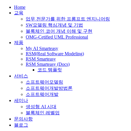
Home
교육
업무 전문가를 위한 프롬프트 엔지니어링
SW모델링 핵심개념 및 기법
블록체인 코어 개념 이해 및 구현
OMG-Cetified UML Professional
제품
My AI Smarteasy
RSM(Real Software Modeling)
RSM Smarteasy
RSM Smarteasy (Docs)
코드 템플릿
서비스
소프트웨어모델링
소프트웨어개발방법론
소프트웨어개발
세미나
생성형 AI 시대
블록체인 레벨업
문의사항
블로그