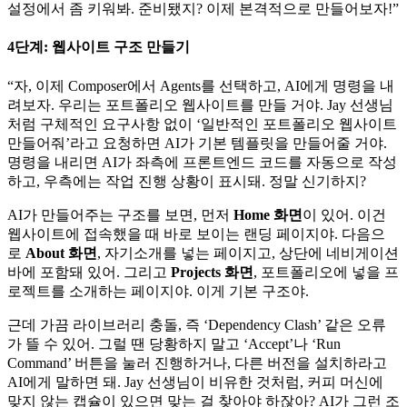
설정에서 좀 키워봐. 준비됐지? 이제 본격적으로 만들어보자!”
4단계: 웹사이트 구조 만들기
“자, 이제 Composer에서 Agents를 선택하고, AI에게 명령을 내
려보자. 우리는 포트폴리오 웹사이트를 만들 거야. Jay 선생님
처럼 구체적인 요구사항 없이 ‘일반적인 포트폴리오 웹사이트
만들어줘’라고 요청하면 AI가 기본 템플릿을 만들어줄 거야.
명령을 내리면 AI가 좌측에 프론트엔드 코드를 자동으로 작성
하고, 우측에는 작업 진행 상황이 표시돼. 정말 신기하지?
AI가 만들어주는 구조를 보면, 먼저
Home 화면
이 있어. 이건
웹사이트에 접속했을 때 바로 보이는 랜딩 페이지야. 다음으
로
About 화면
, 자기소개를 넣는 페이지고, 상단에 네비게이션
바에 포함돼 있어. 그리고
Projects 화면
, 포트폴리오에 넣을 프
로젝트를 소개하는 페이지야. 이게 기본 구조야.
근데 가끔 라이브러리 충돌, 즉 ‘Dependency Clash’ 같은 오류
가 뜰 수 있어. 그럴 땐 당황하지 말고 ‘Accept’나 ‘Run
Command’ 버튼을 눌러 진행하거나, 다른 버전을 설치하라고
AI에게 말하면 돼. Jay 선생님이 비유한 것처럼, 커피 머신에
맞지 않는 캡슐이 있으면 맞는 걸 찾아야 하잖아? AI가 그런 조