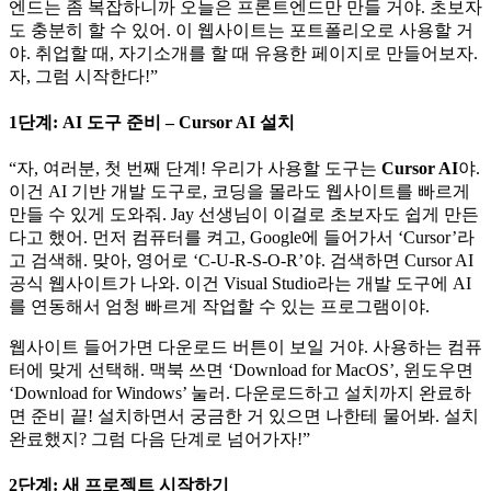
엔드는 좀 복잡하니까 오늘은 프론트엔드만 만들 거야. 초보자
도 충분히 할 수 있어. 이 웹사이트는 포트폴리오로 사용할 거
야. 취업할 때, 자기소개를 할 때 유용한 페이지로 만들어보자.
자, 그럼 시작한다!”
1단계: AI 도구 준비 – Cursor AI 설치
“자, 여러분, 첫 번째 단계! 우리가 사용할 도구는
Cursor AI
야.
이건 AI 기반 개발 도구로, 코딩을 몰라도 웹사이트를 빠르게
만들 수 있게 도와줘. Jay 선생님이 이걸로 초보자도 쉽게 만든
다고 했어. 먼저 컴퓨터를 켜고, Google에 들어가서 ‘Cursor’라
고 검색해. 맞아, 영어로 ‘C-U-R-S-O-R’야. 검색하면 Cursor AI
공식 웹사이트가 나와. 이건 Visual Studio라는 개발 도구에 AI
를 연동해서 엄청 빠르게 작업할 수 있는 프로그램이야.
웹사이트 들어가면 다운로드 버튼이 보일 거야. 사용하는 컴퓨
터에 맞게 선택해. 맥북 쓰면 ‘Download for MacOS’, 윈도우면
‘Download for Windows’ 눌러. 다운로드하고 설치까지 완료하
면 준비 끝! 설치하면서 궁금한 거 있으면 나한테 물어봐. 설치
완료했지? 그럼 다음 단계로 넘어가자!”
2단계: 새 프로젝트 시작하기