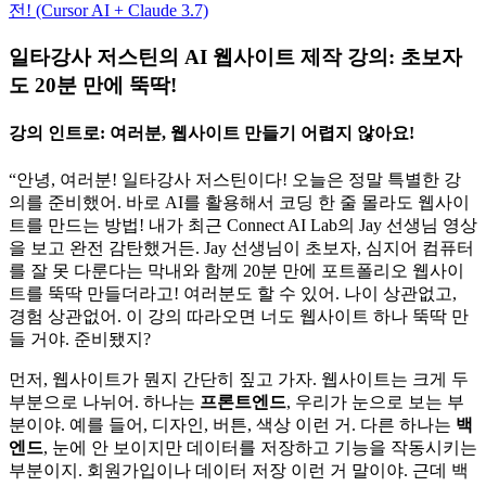
전! (Cursor AI + Claude 3.7)
일타강사 저스틴의 AI 웹사이트 제작 강의: 초보자
도 20분 만에 뚝딱!
강의 인트로: 여러분, 웹사이트 만들기 어렵지 않아요!
“안녕, 여러분! 일타강사 저스틴이다! 오늘은 정말 특별한 강
의를 준비했어. 바로 AI를 활용해서 코딩 한 줄 몰라도 웹사이
트를 만드는 방법! 내가 최근 Connect AI Lab의 Jay 선생님 영상
을 보고 완전 감탄했거든. Jay 선생님이 초보자, 심지어 컴퓨터
를 잘 못 다룬다는 막내와 함께 20분 만에 포트폴리오 웹사이
트를 뚝딱 만들더라고! 여러분도 할 수 있어. 나이 상관없고,
경험 상관없어. 이 강의 따라오면 너도 웹사이트 하나 뚝딱 만
들 거야. 준비됐지?
먼저, 웹사이트가 뭔지 간단히 짚고 가자. 웹사이트는 크게 두
부분으로 나뉘어. 하나는
프론트엔드
, 우리가 눈으로 보는 부
분이야. 예를 들어, 디자인, 버튼, 색상 이런 거. 다른 하나는
백
엔드
, 눈에 안 보이지만 데이터를 저장하고 기능을 작동시키는
부분이지. 회원가입이나 데이터 저장 이런 거 말이야. 근데 백