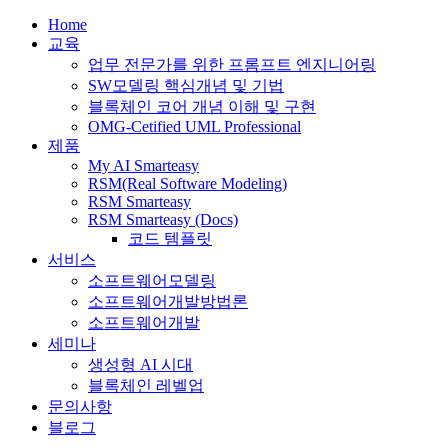
Home
교육
업무 전문가를 위한 프롬프트 엔지니어링
SW모델링 핵심개념 및 기법
블록체인 코어 개념 이해 및 구현
OMG-Cetified UML Professional
제품
My AI Smarteasy
RSM(Real Software Modeling)
RSM Smarteasy
RSM Smarteasy (Docs)
코드 템플릿
서비스
소프트웨어모델링
소프트웨어개발방법론
소프트웨어개발
세미나
생성형 AI 시대
블록체인 레벨업
문의사항
블로그