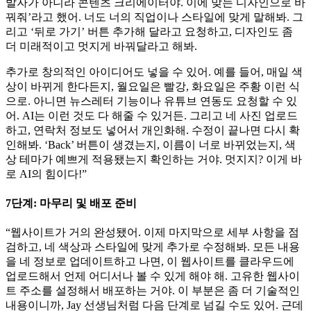
발자가 아니라 콘텐츠 크리에이터야. 이에 맞는 디자인으로 바
꿔줘’라고 했어. 너도 너의 직업이나 스타일에 맞게 말해봐. 그
리고 ‘뒤로 가기’ 버튼 추가해 달라고 요청하고, 디자인도 좀
더 미래적이고 멋지게 바꿔달라고 해봐.
추가로 창의적인 아이디어도 넣을 수 있어. 예를 들어, 매일 색
상이 바뀌게 한다든지, 월요일은 빨강, 화요일은 주황 이런 식
으로. 아니면 뉴스레터 기능이나 유튜브 연동도 요청할 수 있
어. AI는 이런 것도 다 해줄 수 있거든. 그리고 네 사진 업로드
하고, 연락처 정보도 넣어서 개인화해. 수정이 끝나면 다시 확
인해봐. ‘Back’ 버튼이 생겼는지, 이름이 너로 바뀌었는지, 색
상 테마가 예쁘게 적용됐는지 확인하는 거야. 멋지지? 이게 바
로 AI의 힘이다!”
7단계: 마무리 및 배포 준비
“웹사이트가 거의 완성됐어. 이제 마지막으로 세부 사항을 점
검하고, 네 색상과 스타일에 맞게 추가로 수정해봐. 모든 내용
을 네 정보로 업데이트하고 나면, 이 웹사이트를 클라우드에
업로드해서 언제 어디서나 볼 수 있게 해야 해. 고유한 웹사이
트 주소를 설정해서 배포하는 거야. 이 부분은 좀 더 기술적인
내용이니까, Jay 선생님처럼 다음 단계로 넘길 수도 있어. 근데