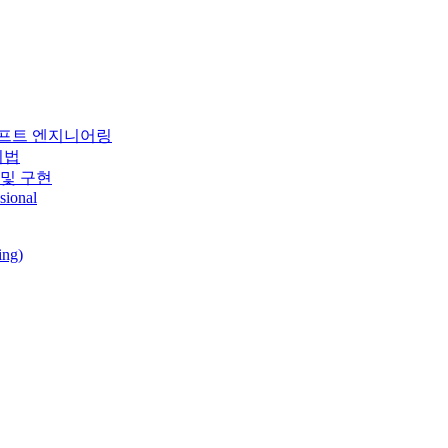
롬프트 엔지니어링
기법
 및 구현
sional
ing)