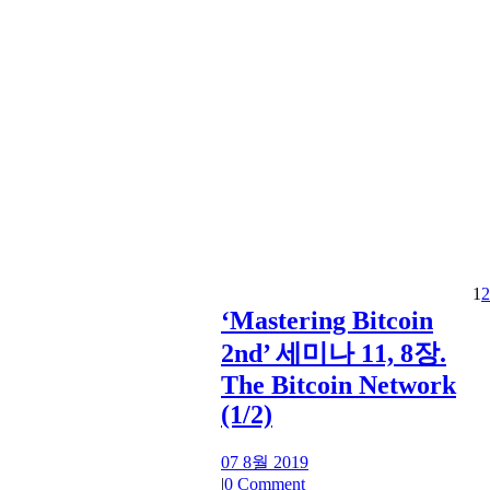
1
2
‘Mastering Bitcoin
2nd’ 세미나 11, 8장.
The Bitcoin Network
(1/2)
07 8월 2019
|
0 Comment