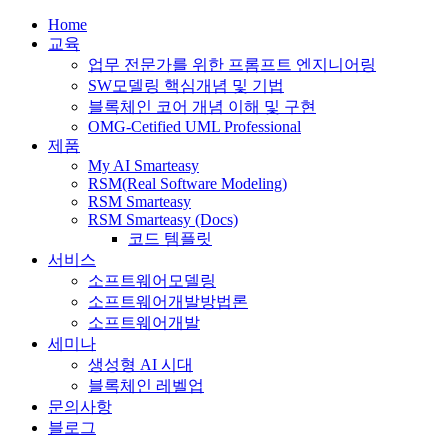
Home
교육
업무 전문가를 위한 프롬프트 엔지니어링
SW모델링 핵심개념 및 기법
블록체인 코어 개념 이해 및 구현
OMG-Cetified UML Professional
제품
My AI Smarteasy
RSM(Real Software Modeling)
RSM Smarteasy
RSM Smarteasy (Docs)
코드 템플릿
서비스
소프트웨어모델링
소프트웨어개발방법론
소프트웨어개발
세미나
생성형 AI 시대
블록체인 레벨업
문의사항
블로그