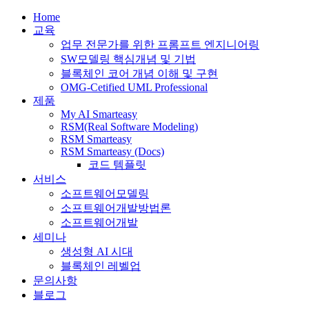
Home
교육
업무 전문가를 위한 프롬프트 엔지니어링
SW모델링 핵심개념 및 기법
블록체인 코어 개념 이해 및 구현
OMG-Cetified UML Professional
제품
My AI Smarteasy
RSM(Real Software Modeling)
RSM Smarteasy
RSM Smarteasy (Docs)
코드 템플릿
서비스
소프트웨어모델링
소프트웨어개발방법론
소프트웨어개발
세미나
생성형 AI 시대
블록체인 레벨업
문의사항
블로그